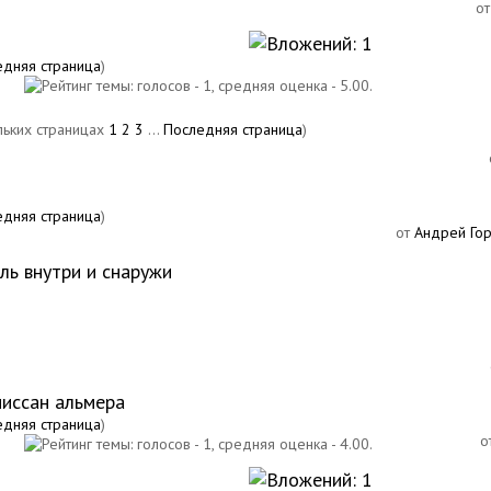
о
едняя страница
)
1
2
3
...
Последняя страница
)
едняя страница
)
от
Андрей Го
ль внутри и снаружи
ниссан альмера
едняя страница
)
о