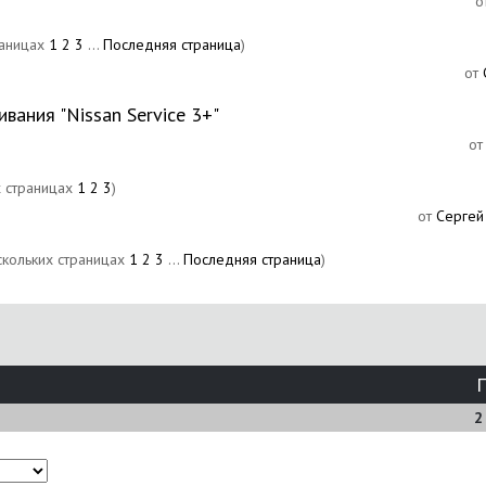
о
1
2
3
...
Последняя страница
)
от
ания "Nissan Service 3+"
о
1
2
3
)
от
Сергей
1
2
3
...
Последняя страница
)
2