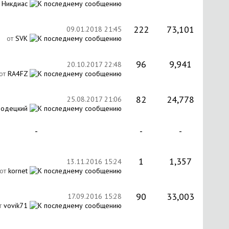
т
Никдиас
222
73,101
09.01.2018
21:45
от
SVK
96
9,941
20.10.2017
22:48
от
RA4FZ
82
24,778
25.08.2017
21:06
родецкий
-
-
-
1
1,357
13.11.2016
15:24
от
kornet
90
33,003
17.09.2016
15:28
т
vovik71