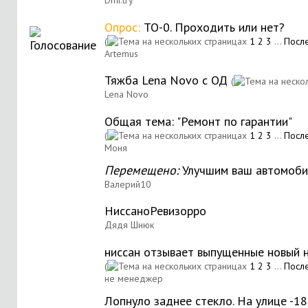
Dmi.try
Опрос:
ТО-0. Проходить или нет?
(
1
2
3
...
Посл
Artemus
Тяжба Lena Novo с ОД
(
Lena Novo
Общая тема: "Ремонт по гарантии"
(
1
2
3
...
Посл
Моня
Перемещено:
Улучшим ваш автомоби
Валерий10
НиссаноРевизорро
Дядя Шнюк
ниссан отзывает выпущенные новый 
(
1
2
3
...
Посл
не менеджер
Лопнуло заднее стекло. На улице -18