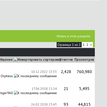
Искать в этом разделе
Страница 1 из 2
1
2
>
общение
Ответов
Просмотров
2,428
760,980
10.12.2022
13:33
т
Orpheus
21
5,495
17.06.2018
21:14
т
tiger960
93
44,815
26.02.2018
23:43