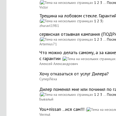
(
1
2
3
...
Посл
Victor
Трещина на лобовом стекле. Гаранти
(
1
2
3
)
zhuravl1981
сервисная отзывная кампания (П
(
1
2
3
...
Посл
Artemius71
Что можно делать самому, а за каки
с гарантии
(
Алексей Александрович
Хочу отказаться от услуг Дилера?
СуперЛёха
Дилер поменял мне или починил по г
(
1
2
3
...
Посл
Бывалый
You+nissan ...ися сам!!!
(
Vermut