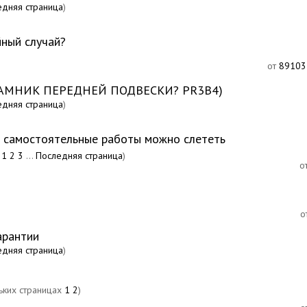
едняя страница
)
йный случай?
от
89103
ОДРАМНИК ПЕРЕДНЕЙ ПОДВЕСКИ? PR3B4)
едняя страница
)
е самостоятельные работы можно слететь
1
2
3
...
Последняя страница
)
о
о
арантии
едняя страница
)
1
2
)