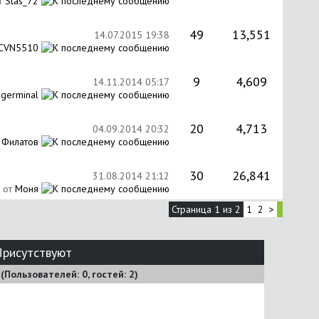
т
Stas_72
49
13,551
14.07.2015
19:38
CVN5510
9
4,609
14.11.2014
05:17
т
germinal
20
4,713
04.09.2014
20:32
 Филатов
30
26,841
31.08.2014
21:12
от
Моня
Страница 1 из 2
1
2
>
Присутствуют
 (Пользователей: 0, гостей: 2)