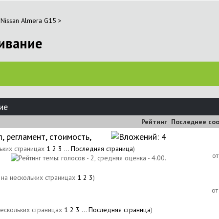
Nissan Almera G15
>
живание
ие
Рейтинг
Последнее со
 регламент, стоимость,
1
2
3
...
Последняя страница
)
о
1
2
3
)
о
1
2
3
...
Последняя страница
)