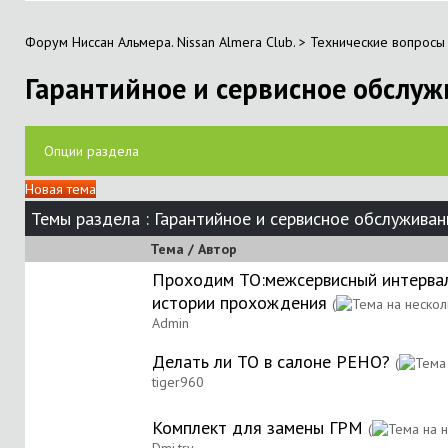
Форум Ниссан Альмера. Nissan Almera Club.
>
Технические вопросы 
Гарантийное и сервисное обслу
Опции раздела
Новая тема
Темы раздела
: Гарантийное и сервисное обслуживан
Тема
/
Автор
Проходим ТО:межсервисный интервал,
истории прохождения
(
Аdmin
Делать ли ТО в салоне РЕНО?
(
tiger960
Комплект для замены ГРМ
(