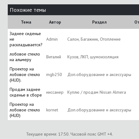
Похожие темы
Тема
Автор
Раздел
О
Заднее сиденье
не
Аdmin
Салон, Багажник, Отопление
раскладывается?
лобовое стекло
Виталий
Кузов, ЛКП, шумоизоляция
на альмеру
Проектор на
лобовое стекло
mgb250
Доп.оборудование и аксессуары
(HUD).
Продам заднее
ниссанер
Куплю / продам Nissan Almera
сиденье в сборе
Проектор на
лобовое стекло
kornet
Доп.оборудование и аксессуары
(HUD)
Текущее время:
17:50
. Часовой пояс GMT +4.