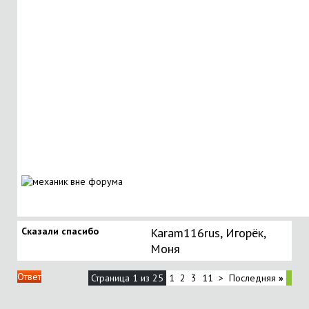
Сказали спасибо
Karam116rus
,
Игорёк
,
Моня
Ответ
Страница 1 из 25
1
2
3
11
>
Последняя
»