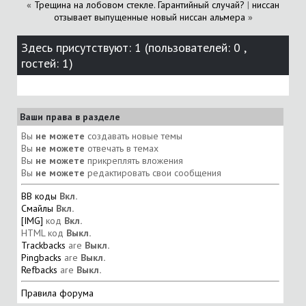
«
Трещина на лобовом стекле. Гарантийный случай?
|
ниссан
отзывает выпущенные новый ниссан альмера
»
Здесь присутствуют: 1
(пользователей: 0 ,
гостей: 1)
Ваши права в разделе
Вы
не можете
создавать новые темы
Вы
не можете
отвечать в темах
Вы
не можете
прикреплять вложения
Вы
не можете
редактировать свои сообщения
BB коды
Вкл.
Смайлы
Вкл.
[IMG]
код
Вкл.
HTML код
Выкл.
Trackbacks
are
Выкл.
Pingbacks
are
Выкл.
Refbacks
are
Выкл.
Правила форума