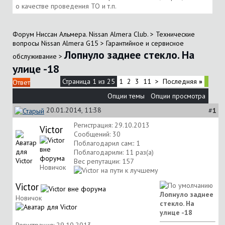
о качестве проведения ТО и т.п.
Форум Ниссан Альмера. Nissan Almera Club.
>
Технические
вопросы Nissan Almera G15
>
Гарантийное и сервисное
Лопнуло заднее стекло. На
обслуживание
>
улице -18
Страница 1 из 25
1
2
3
11
>
Последняя
»
Ответ
Опции темы
Опции просмотра
20.01.2014, 11:38
#
1
Регистрация: 29.10.2013
Victor
Сообщений: 30
Поблагодарил сам:: 1
Поблагодарили: 11 раз(а)
Вес репутации:
157
Новичок
Victor
Лопнуло заднее
Новичок
стекло. На
улице -18
Регистрация: 29.10.2013