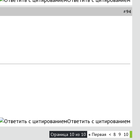
#
94
Ответить с цитированием
Страница 10 из 10
«
Первая
<
8
9
10