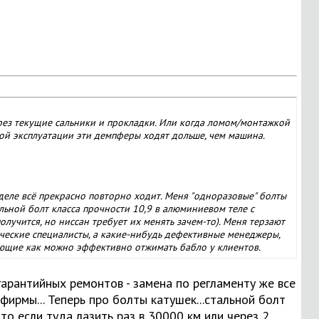
рез текущие сальники и прокладки. Или когда ломом/монтажкой
ой эксплуатации эти демпферы ходят дольше, чем машина.
 деле всё прекрасно повторно ходит. Меня "одноразовые" болты
льной болт класса прочности 10,9 в алюминиевом теле с
олучится, но ниссан требует их менять зачем-то). Меня терзают
ические специалисты, а какие-нибудь дефективные менеджеры,
ающие как можно эффективно отжимать бабло у клиентов.
гарантийных ремонтов - замена по регламенту же все
т фирмы... Теперь про болты катушек...стальной болт
то если туда лазить раз в 30000 км или через 2