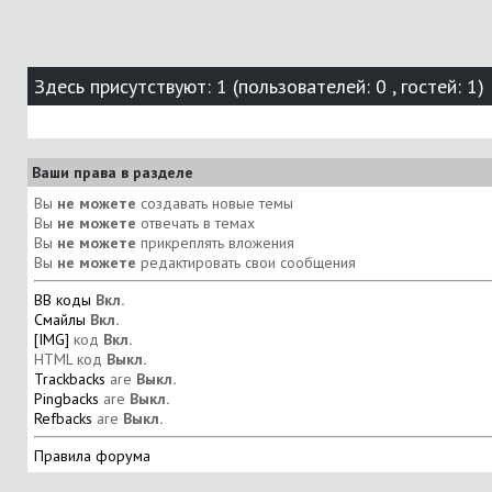
Здесь присутствуют: 1
(пользователей: 0 , гостей: 1)
Ваши права в разделе
Вы
не можете
создавать новые темы
Вы
не можете
отвечать в темах
Вы
не можете
прикреплять вложения
Вы
не можете
редактировать свои сообщения
BB коды
Вкл.
Смайлы
Вкл.
[IMG]
код
Вкл.
HTML код
Выкл.
Trackbacks
are
Выкл.
Pingbacks
are
Выкл.
Refbacks
are
Выкл.
Правила форума