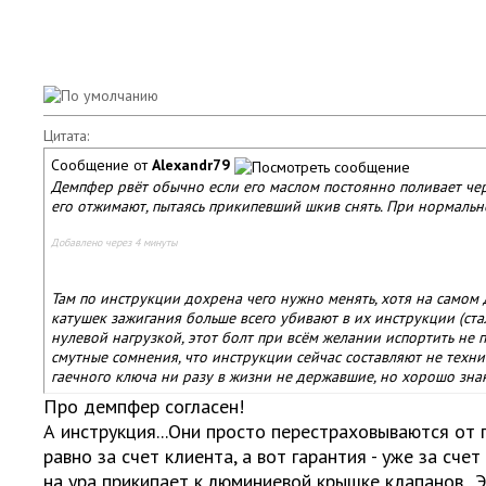
Цитата:
Сообщение от
Alexandr79
Демпфер рвёт обычно если его маслом постоянно поливает че
его отжимают, пытаясь прикипевший шкив снять. При нормальн
Добавлено через 4 минуты
Там по инструкции дохрена чего нужно менять, хотя на самом
катушек зажигания больше всего убивают в их инструкции (ста
нулевой нагрузкой, этот болт при всём желании испортить не п
смутные сомнения, что инструкции сейчас составляют не техн
гаечного ключа ни разу в жизни не державшие, но хорошо зн
Про демпфер согласен!
А инструкция...Они просто перестраховываются от 
равно за счет клиента, а вот гарантия - уже за сче
на ура прикипает к люминиевой крышке клапанов...Э