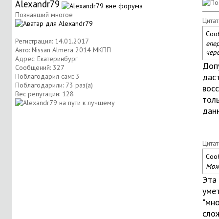
Alexandr79
Познавший многое
Цитат
Соо
Регистрация: 14.01.2017
епер
Авто: Nissan Almera 2014 МКПП
чере
Адрес: Екатеринбург
Допу
Сообщений: 327
даст
Поблагодарил сам:: 3
Поблагодарили: 73 раз(а)
восс
Вес репутации:
128
толь
дан
Цитат
Соо
Можн
Эта
уме
"мн
слож