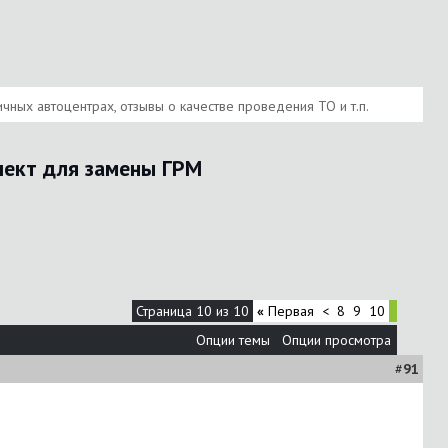
ных автоцентрах, отзывы о качестве проведения ТО и т.п.
лект для замены ГРМ
Страница 10 из 10
«
Первая
<
8
9
10
Опции темы
Опции просмотра
#
91