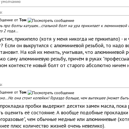
а:
бщение от
Том
ь про болты катушек...стальной болт на ура прикипает к люминиевой 
з 2 года...
стим, прикипело (хотя у меня никогда не прикипало) - и
? Если он выкрутился с алюминиевой резьбой, то надо во
тановит. На кой их менять, учитывая, что алюминиевой
ко саму алюминиевую резьбу, причём в руках "профессыа
ном контексте новый болт от старого абсолютно ничем н
а:
бщение от
Том
о...Но она стоит копейки! Гораздо больше, чем вытекшее (может быть )
 прокладка пробки выдержит десятки замен масла, пока 
ть оценить её состояние. А вообще подобные прокладки 
огоразовые", чем обычные медные или алюминиевые (хотя
нее плюс количество жизней очень невелико).