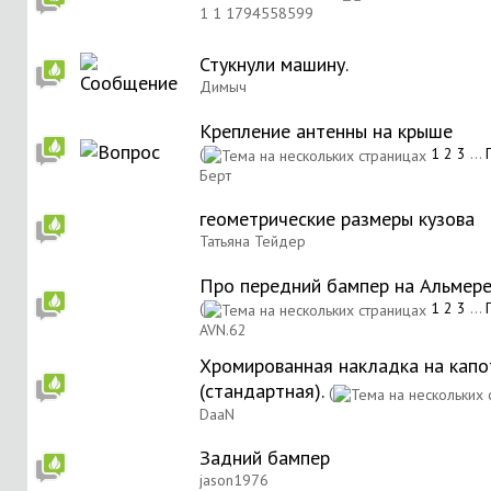
1 1 1794558599
Стукнули машину.
Димыч
Крепление антенны на крыше
(
1
2
3
...
Берт
геометрические размеры кузова
Татьяна Тейдер
Про передний бампер на Альмер
(
1
2
3
...
AVN.62
Хромированная накладка на капо
(стандартная).
(
DaaN
Задний бампер
jason1976