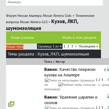
Альмеры
Форум Ниссан Альмера. Nissan Almera Club.
>
Технические
Кузов, ЛКП,
вопросы Nissan Almera G15
>
шумоизоляция
Опции раздела
Искать в этом разделе
Страница 1 из 4
1
2
3
>
Последняя
»
Новая тема
Темы раздела
: Кузов, ЛКП, шумоизоляция
Тема
/
Автор
Важно:
Качество покраски
кузова на Альмере
(
1
2
3
...
не
менеджер
Важно:
Удаление царапин и
сколов
(
1
2
3
...