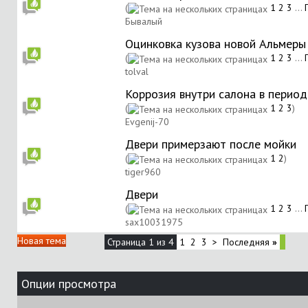
(
1
2
3
...
Бывалый
Оцинковка кузова новой Альмеры
(
1
2
3
...
tolval
Коррозия внутри салона в период
(
1
2
3
)
Evgenij-70
Двери примерзают после мойки
(
1
2
)
tiger960
Двери
(
1
2
3
...
sax10031975
Новая тема
Страница 1 из 4
1
2
3
>
Последняя
»
Опции просмотра