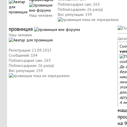
Поблагодарил сам:: 265
Поблагодарили: 26 раз(а)
Вес репутации:
159
Наш человек
провинция
Наш человек
Цитат
Соо
Регистрация: 21.09.2013
vov
Сообщений: 104
Поблагодарил сам:: 265
Поблагодарили: 26 раз(а)
Да 
Вес репутации:
159
без
нек
лич
это
док
арг
А ли
маш
про
на 9