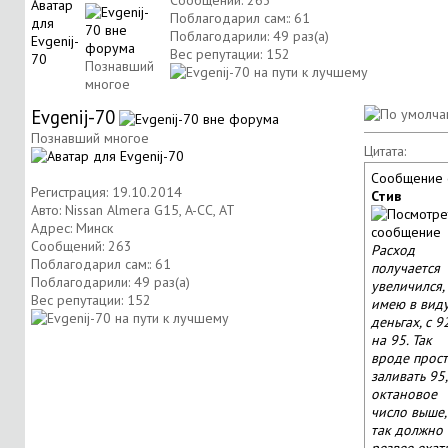
Сообщений: 263
Поблагодарил сам:: 61
Поблагодарили: 49 раз(а)
Вес репутации:
152
Познавший
многое
Evgenij-70
Познавший многое
Цитата:
Сообщение 
Регистрация: 19.10.2014
Стив
Авто: Nissan Almera G15, A-CC, AT
Адрес: Минск
Сообщений: 263
Расход
Поблагодарил сам:: 61
получается
Поблагодарили: 49 раз(а)
увеличился,
Вес репутации:
152
имею в виду
деньгах, с 9
на 95. Так
вроде прос
заливать 95,
октановое
число выше,
так должно