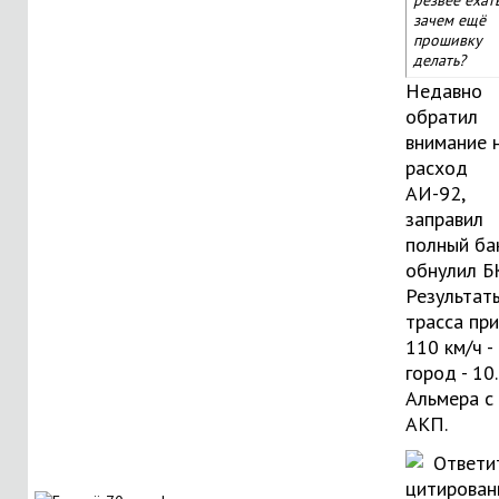
резвее ехать
зачем ещё
прошивку
делать?
Недавно
обратил
внимание 
расход
АИ-92,
заправил
полный бак
обнулил БК
Результат
трасса при
110 км/ч - 
город - 10.
Альмера с
АКП.