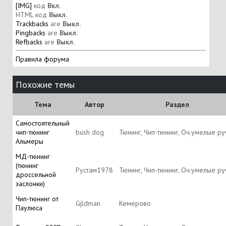
[IMG]
код
Вкл.
HTML код
Выкл.
Trackbacks
are
Выкл.
Pingbacks
are
Выкл.
Refbacks
are
Выкл.
Правила форума
Похожие темы
Тема
Автор
Раздел
Самостоятельный
чип-тюнинг
bush dog
Тюнинг, Чип-тюнинг, Оч.умелые ру
Альмеры
МД-тюнинг
(тюнинг
Рустам1978
Тюнинг, Чип-тюнинг, Оч.умелые ру
дроссельной
заслонки)
Чип-тюнинг от
Gjldman
Кемерово
Паулюса