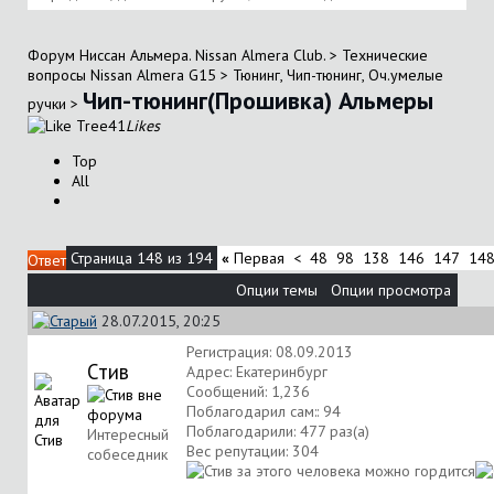
Форум Ниссан Альмера. Nissan Almera Club.
>
Технические
вопросы Nissan Almera G15
>
Тюнинг, Чип-тюнинг, Оч.умелые
Чип-тюнинг(Прошивка) Альмеры
ручки
>
41
Likes
Top
All
Страница 148 из 194
«
Первая
<
48
98
138
146
147
14
Ответ
Опции темы
Опции просмотра
28.07.2015, 20:25
Регистрация: 08.09.2013
Стив
Адрес: Екатеринбург
Сообщений: 1,236
Поблагодарил сам:: 94
Поблагодарили: 477 раз(а)
Интересный
Вес репутации:
304
собеседник