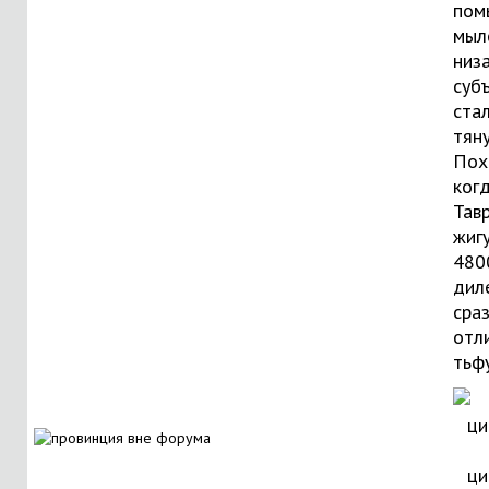
пом
мыл
низ
суб
ста
тяну
Пох
ког
Тав
жиг
480
дил
сраз
отл
тьфу
ци