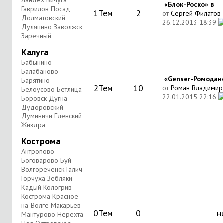
Ландех Вичуга
«Блок-Роско» в
Гаврилов Посад
1
Тем
2
от
Сергей Филатов
Долматовский
26.12.2013
18:39
Дуляпино Заволжск
Заречный
Калуга
Бабынино
Балабаново
«Genser-Ромоданов
Барятино
2
Тем
10
от
Роман Владимир
Белоусово Бетлица
22.01.2015
22:16
Боровск Дугна
Дудоровский
Думиничи Еленский
Жиздра
Кострома
Антропово
Боговарово Буй
Волгореченск Галич
Горчуха Зебляки
Кадый Кологрив
Кострома Красное-
на-Волге Макарьев
0
Тем
0
н
Мантурово Нерехта