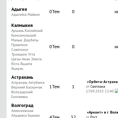
Адыгея
0
Тем
0
н
Адыгейск Майкоп
Калмыкия
Аршань Каспийский
Комсомольский
Малые Дербеты
Приютное
0
Тем
0
н
Советское
Троицкое Утта
Цаган-Аман Элиста
Юста Яшалта
Яшкуль
Астрахань
«Орбита-Астрахань
Астрахань Ахтубинск
1
Тем
1
от
Светлана
Верхний Баскунчак
17.09.2013
21:40
Володарский
Енотаевка
Волгоград
Алексеевская
«Арконт» в г. Волж
Алущевск Быково
4
Тем
32
от
Рост