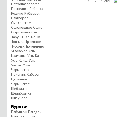
17.09.2013
20:11
Петропавловское
Поспелиха Ребриха
Родино Рубцовск
Славгород
Смоленское
Солонешное Солтон
Староаллейское
Табуны Тальменка
Топчиха Троицкое
Турочак Тюменцево
Угловское Усть-
Калманка Усть-Кан
Усть-Кокса Усть-
Улаган Усть-
Чарышская
Пристань Хабары
Целинное
Чарышское
Шебалино
Шелаболиха
Шипуново
Бурятия
Бабушкин Багдарин
Баргузин Баянгол