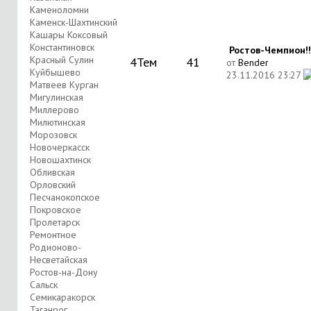
Каменоломни
Каменск-Шахтинский
Кашары Коксовый
Константиновск
Ростов-Чемпион!!
Красный Сулин
4
Тем
41
от
Bender
Куйбышево
23.11.2016
23:27
Матвеев Курган
Мигулинская
Миллерово
Милютинская
Морозовск
Новочеркасск
Новошахтинск
Обливская
Орловский
Песчанокопское
Покровское
Пролетарск
Ремонтное
Родионово-
Несветайская
Ростов-на-Дону
Сальск
Семикаракорск
Таганрог