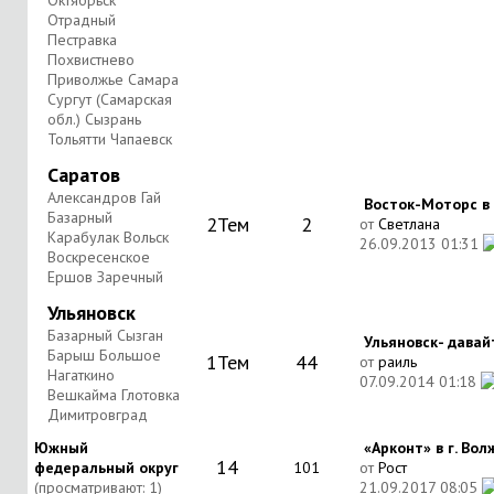
Октябрьск
Отрадный
Пестравка
Похвистнево
Приволжье Самара
Сургут (Самарская
обл.) Сызрань
Тольятти Чапаевск
Саратов
Александров Гай
Восток-Моторс в С
Базарный
2
Тем
2
от
Светлана
Карабулак Вольск
26.09.2013
01:31
Воскресенское
Ершов Заречный
Ульяновск
Базарный Сызган
Ульяновск- давай
Барыш Большое
1
Тем
44
от
раиль
Нагаткино
07.09.2014
01:18
Вешкайма Глотовка
Димитровград
Южный
«Арконт» в г. Волж
14
федеральный округ
101
от
Рост
(просматривают: 1)
21.09.2017
08:05