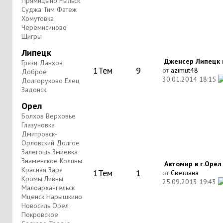
Прямицыно Рыльск
Суджа Тим Фатеж
Хомутовка
Черемисиново
Щигры
Липецк
Дженсер Липецк в
Грязи Данхов
1
Тем
9
от
azimut48
Доброе
30.01.2014
18:15
Долгоруково Елец
Задонск
Орел
Болхов Верховье
Глазуновка
Дмитровск-
Орловский Долгое
Залегощь Змиевка
Знаменское Колпны
Автомир в г.Орел
Красная Заря
1
Тем
1
от
Светлана
Кромы Ливны
25.09.2013
19:43
Малоархангельск
Мценск Нарышкино
Новосиль Орел
Покровское