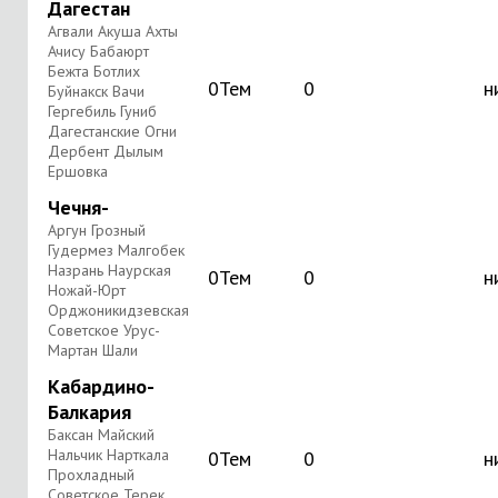
Дагестан
Агвали Акуша Ахты
Ачису Бабаюрт
Бежта Ботлих
0
Тем
0
н
Буйнакск Вачи
Гергебиль Гуниб
Дагестанские Огни
Дербент Дылым
Ершовка
Чечня-
Аргун Грозный
Гудермез Малгобек
Назрань Наурская
0
Тем
0
н
Ножай-Юрт
Орджоникидзевская
Советское Урус-
Мартан Шали
Кабардино-
Балкария
Баксан Майский
Нальчик Нарткала
0
Тем
0
н
Прохладный
Советское Терек