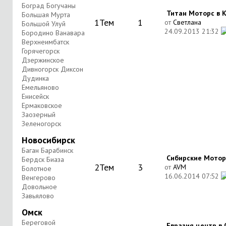
Боград Богучаны
Титан Моторс в К
Большая Мурта
1
Тем
1
от
Светлана
Большой Улуй
24.09.2013
21:32
Бородино Ванавара
Верхнеимбатск
Горячегорск
Дзержинское
Дивногорск Диксон
Дудинка
Емельяново
Енисейск
Ермаковское
Заозерный
Зеленогорск
Новосибирск
Баган Барабинск
Сибирские Моторы
Бердск Биаза
2
Тем
3
от
AVM
Болотное
16.06.2014
07:52
Венгерово
Довольное
Завьялово
Омск
Береговой
Евразия центр в О