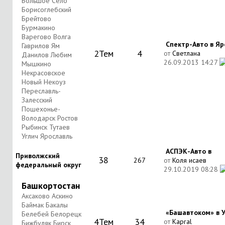
Большое Село
Борисоглебский
Брейтово
Бурмакино
Варегово Волга
Спектр-Авто в Яро
Гаврилов Ям
2
Тем
4
от
Светлана
Данилов Любим
26.09.2013
14:27
Мышкино
Некрасовское
Новый Некоуз
Переславль-
Залесский
Пошехонье-
Володарск Ростов
Рыбинск Тутаев
Углич Ярославль
АСПЭК-Авто в
Приволжский
38
267
от
Коля исаев
федеральный округ
29.10.2019
08:28
Башкортостан
Аксаково Аскино
Баймак Бакалы
«Башавтоком» в Уф
Белебей Белорецк
4
Тем
34
от
Kapral
Бижбуляк Бирск