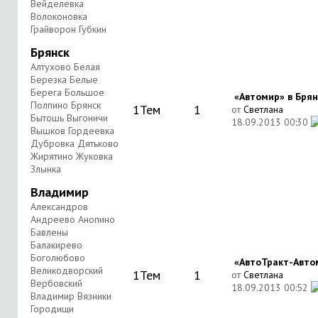
Вейделевка
Волоконовка
Грайворон Губкин
Брянск
Алтухово Белая
Березка Белые
Берега Большое
«Автомир» в Брянск
Полпино Брянск
1
Тем
1
от
Светлана
Бытошь Выгоничи
18.09.2013
00:30
Вышков Гордеевка
Дубровка Дятьково
Жирятино Жуковка
Злынка
Владимир
Александров
Андреево Анопино
Бавлены
Балакирево
Боголюбово
«АвтоТракт-Автом
Великодворский
1
Тем
1
от
Светлана
Вербовский
18.09.2013
00:52
Владимир Вязники
Городищи