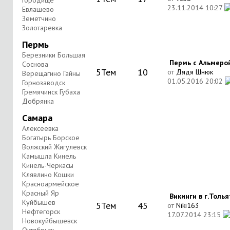
Городище
23.11.2014
10:27
Евлашево
Земетчино
Золотаревка
Пермь
Березники Большая
Пермь с Альмеро
Соснова
5
Тем
10
от
Дядя Шнюк
Верещагино Гайны
01.05.2016
20:02
Горнозаводск
Гремячинск Губаха
Добрянка
Самара
Алексеевка
Богатырь Борское
Волжский Жигулевск
Камышла Кинель
Кинель-Черкасы
Клявлино Кошки
Красноармейское
Красный Яр
Викинги в г.Тольят
Куйбышев
5
Тем
45
от
Niki163
Нефтегорск
17.07.2014
23:15
Новокуйбышевск