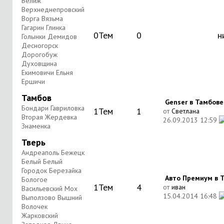
Велиж
Верхнеднепровский
Ворга Вязьма
Гагарин Глинка
0
Тем
0
н
Голынки Демидов
Десногорск
Дорогобуж
Духовщина
Екимовичи Ельня
Ершичи
Тамбов
Genser в Тамбове
Бондари Гавриловка
1
Тем
1
от
Светлана
Вторая Жердевка
26.09.2013
12:59
Знаменка
Тверь
Андреаполь Бежецк
Белый Белый
Городок Березайка
Авто Премиум в Тв
Бологое
1
Тем
4
от
иван
Васильевский Мох
15.04.2014
16:48
Выползово Вышний
Волочек
Жарковский