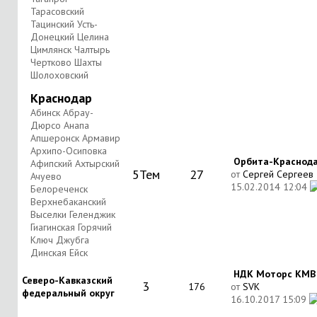
Тарасовский
Тацинский Усть-
Донецкий Целина
Цимлянск Чалтырь
Чертково Шахты
Шолоховский
Краснодар
Абинск Абрау-
Дюрсо Анапа
Апшеронск Армавир
Архипо-Осиповка
Орбита-Краснода
Афипский Ахтырский
5
Тем
27
от
Сергей Сергеев
Ачуево
15.02.2014
12:04
Белореченск
Верхнебаканский
Выселки Геленджик
Гиагинская Горячий
Ключ Джубга
Динская Ейск
НДК Моторс КМВ в
Северо-Кавказский
3
176
от
SVK
федеральный округ
16.10.2017
15:09