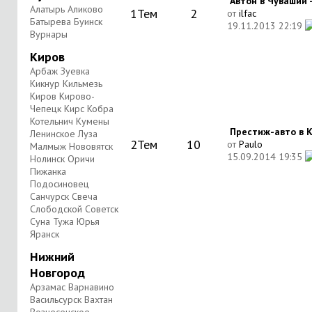
Автон в Чувашии 
Алатырь Аликово
1
Тем
2
от
ilfac
Батырева Буинск
19.11.2013
22:19
Вурнары
Киров
Арбаж Зуевка
Кикнур Кильмезь
Киров Кирово-
Чепецк Кирс Кобра
Котельнич Кумены
Престиж-авто в Ки
Ленинское Луза
2
Тем
10
от
Paulo
Малмыж Нововятск
15.09.2014
19:35
Нолинск Оричи
Пижанка
Подосиновец
Санчурск Свеча
Слободской Советск
Суна Тужа Юрья
Яранск
Нижний
Новгород
Арзамас Варнавино
Васильсурск Вахтан