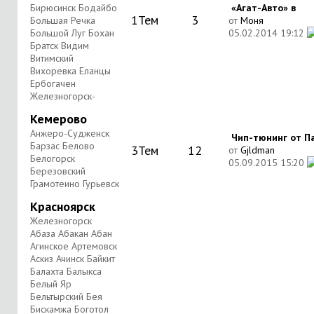
Бирюсинск Бодайбо
«Агат-Авто» в
1
Тем
3
Большая Речка
от
Моня
Большой Луг Бохан
05.02.2014
19:12
Братск Видим
Витимский
Вихоревка Еланцы
Ербогачен
Железногорск-
Кемерово
Анжеро-Судженск
Чип-тюнинг от П
Барзас Белово
3
Тем
12
от
Gjldman
Белогорск
05.09.2015
15:20
Березовский
Грамотеино Гурьевск
Красноярск
Железногорск
Абаза Абакан Абан
Агинское Артемовск
Аскиз Ачинск Байкит
Балахта Балыкса
Белый Яр
Бельтырский Бея
Бискамжа Боготол