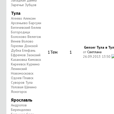
Западная Двина
Заречье Зубцов
Тула
Агеево Алексин
Арсеньево Барсуки
Бегичевский Белев
Богородицк
Болохово Велегож
Венев Волово
Горелки Донской
Genser Тула в Туле 
Дубна Епифань
1
Тем
1
от
Светлана
Ефремов Заокский
26.09.2013
13:50
Казановка Кимовск
Киреевск Куркино
Ленинский
Новомосковск
Одоев Плавск
Суворов Тула
Узловая Щекино
Ясногорск
Ярославль
Андропов
Берендеево