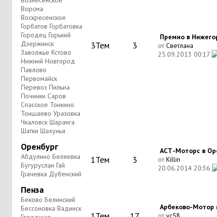
Вознесенское
Ворсма
Воскресенское
Горбатов Горбатовка
Городец Горький
Премио в Нижегор
Дзержинск
3
Тем
3
от
Светлана
Заволжье Кстово
25.09.2013
00:17
Нижний Новгород
Павлово
Первомайск
Перевоз Пильна
Починки Саров
Спасское Тонкино
Тоншаево Уразовка
Чкаловск Шаранга
Шатки Шахунья
Оренбург
АСТ-Моторс в Орен
Абдулино Беляевка
1
Тем
3
от
Killin
Бугуруслан Гай
20.06.2014
20:36
Грачевка Дубенский
Пенза
Беково Белинский
Арбеково-Мотор в 
Бессоновка Вадинск
1
Тем
17
от
vc58