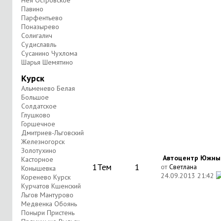
Нея Островское
Павино
Парфентьево
Поназырево
Солигалич
Судиславль
Сусанино Чухлома
Шарья Шемятино
Курск
Альменево Белая
Большое
Солдатское
Глушково
Горшечное
Дмитриев-Льговский
Железногорск
Золотухино
Автоцентр Южный 
Касторное
1
Тем
1
от
Светлана
Конышевка
24.09.2013
21:42
Коренево Курск
Курчатов Кшенский
Льгов Мантурово
Медвенка Обоянь
Поныри Пристень