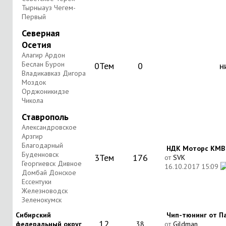
Тырныауз Чегем-
Первый
Северная
Осетия
Алагир Ардон
Беслан Бурон
0
Тем
0
н
Владикавказ Дигора
Моздок
Орджоникидзе
Чикола
Ставрополь
Александровское
Арзгир
Благодарный
НДК Моторс КМВ в
Буденновск
3
Тем
176
от
SVK
Георгиевск Дивное
16.10.2017
15:09
Домбай Донское
Ессентуки
Железноводск
Зеленокумск
Сибирский
Чип-тюнинг от П
12
федеральный округ
38
от
Gjldman