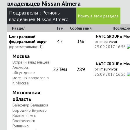
владельцев Nissan Almera
Подразделы
: Регионы
Искать в этом разделе
владельцев Nissan Almera
Раздел
Тем
Сообщений
Последн
Центральный
NATC GROUP в Моск
42
федеральный округ
366
от
imsurvivor
(просматривают: 1)
25.09.2017
16:56
Москва
Встречи владельцев
NATC GROUP в Моск
Альмера,
22
Тем
289
от
imsurvivor
обсуждение
25.09.2017
16:56
местных вопросов в
г. Москва
Московская
область
Байконур Балашиха
Бородино Внуково
Волоколамск
Воскресенск
Голицино