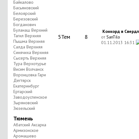
Байкалово
Басьяновский
Белоярский
Березовский
Богданович
Буланаш Верхний
Конкорд в Свердло
Тагил Верхняя
5
Тем
8
от
SanTilo
Пышма Верхняя
01.11.2013
16:31
Салда Верхняя
Синячиха Верхняя
Сысерть Верхняя
Тура Верхотурье
Висим Волчанск
Воронцовка Гари
Дегтярск
Екатеринбург
Ертарский
Заводоуспенское
Зыряновский
Зюзельский
Тюмень
Абатский Аксарка
Армизонское
Аромашево