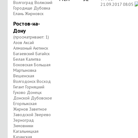
Волгоград Волжский
21.09.2017
08:05
Городище Дубовка
Елань Жирновск
Ростов-на-
Дону
(просматривают: 1)
Азов Аксай
Алмазный Аютинск
Багаевский Батайск
Белая Калитва
Боковская Большая
Мартыновка
Вешенская
Волгодонск Восход
Гигант Горняцкий
Гуково Донецк
Донской Дубовское
Егорлыкская
Жирнов Заветное
Заводской Зверево
Зерноград
Зимовники
Кагальницкая
Казанская