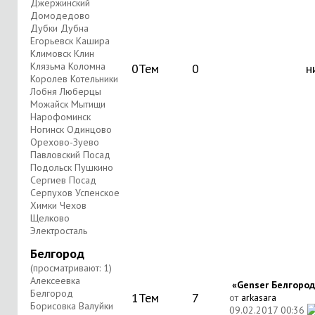
Джержинский
Домодедово
Дубки Дубна
Егорьевск Кашира
Климовск Клин
Клязьма Коломна
0
Тем
0
н
Королев Котельники
Лобня Люберцы
Можайск Мытищи
Нарофоминск
Ногинск Одинцово
Орехово-Зуево
Павловский Посад
Подольск Пушкино
Сергиев Посад
Серпухов Успенское
Химки Чехов
Щелково
Электросталь
Белгород
(просматривают: 1)
Алексеевка
«Genser Белгород»
Белгород
1
Тем
7
от
arkasara
Борисовка Валуйки
09.02.2017
00:36