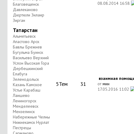
08.08.2014
16:58
Благовещенск
Давлеканово
Дюртюли Зилаир
Зирган
Татарстан
Альметьевск
Апастово Арск
Бавлы Брежнев
Бугульма Буинск
Васильево Верхний
Услон Высокая Гора
Дербешкинский
Елабуга
взаимная помощ
Зеленодольск
5
Тем
31
от
мин
Казань Камское
17.05.2016
11:02
Устье Карабаш
Лаишево
Лениногорск
Менделеевск
Мензелинск
Набережные Челны
Нижнекамск Нурлат
Пестрецы
Сарманово