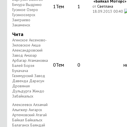
«Байкал Моторс» в
Бичура Выдрино
1
Тем
1
от
Светлана
Гусиное Озеро
18.09.2013
00:40
Гусиноозерск
Заиграево
Закаменск
Чита
Агинское Аксеново-
Зиловское Акша
Александровский
Завод Амазар
Арбагар Атамановка
0
Тем
0
н
Балей Борзя
Букачача
Газимурский Завод
Давенда Дарасун
Дровяная
Дульдурга Жиндо
Забайкальск
Алексеевск Алзамай
Алыгжер Ангарск
Артемовский Атагай
Байкал Байкальск
Балаганск Баяндай