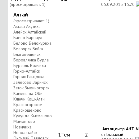
(просматривают: 1)
05.09.2015
15:20
Алтай
(просматривают: 1)
Акташ Акутиха
Алейск Алтайский
Баево Барнаул
Белово Белокуриха
Белоярск Бийск
Благовещенск
Боровлянка Бурла
Бурсоль Волчиха
Горно-Алтайск
Горняк Ельцовка
Залесово Заринск
Заток Змеиногорск
Камень-на-Оби
Ключи Кош-Агач
Красногорское
Краснощеково
Кулунда Кытманово
Мамонтово
Новичиха
Автоцентр АНТ Nis
Новоалтайск
1
Тем
2
от
Бывалый
Онгудай Павловск