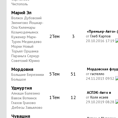
Чистополь
Марий Эл
Волжск Дубовский
Звенигово Йошкар-
Ола Килемары
«Премьер-Авто» (А
Козьмодемьянск
2
Тем
3
от
Глеб Карпов
Куженер Мари-
20.10.2016
17:19
Турек Медведево
Морки Новый
Торьял Оршанка
Параньга Сернур
Советский Юрино
Мордовия
Мордовская флуд
5
Тем
51
от
гастелло
Большие Березники
24.11.2013
09:52
Большое
Удмуртия
АСПЭК-Авто в
Алнаши Балезино
1
Тем
12
от
Коля исаев
Вавож Воткинск
29.10.2019
08:28
Глазов Грахово
Дебесы Завьялово
Чувашия