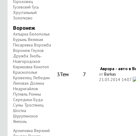
Гороховец
Гусевский Гусь
Хрустальный
Золотково
Воронеж
Ахтырка Белополье
Бурынь Великая
Писаревка Ворожба
Воронеж Глухов
Дружба Знобь-
Новгородское
Кириковка Конотоп
Аврора - авто в 
Краснополье
3
Тем
7
от
Barkas
Кровелец Лебедин
21.03.2014
14:07
Липовая Долина
Недригайлов
Путивль Ромны
Середина-Буда
Сумы Тростянец
Шостка
Шурупинское
Ямполь
Архиповка Верхний