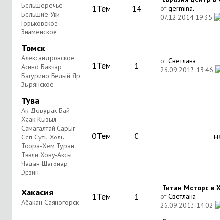
Большеречье
1
Тем
14
от
germinal
Большие Уки
07.12.2014
19:35
Горьковское
Знаменское
Томск
Александровское
от
Светлана
1
Тем
1
Асино Бакчар
26.09.2013
13:46
Батурино Белый Яр
Зырянское
Тува
Ак-Довурак Бай
Хаак Кызыл
Самагалтай Сарыг-
0
Тем
0
н
Сеп Суть-Холь
Тоора-Хем Туран
Тээли Хову-Аксы
Чадан Шагонар
Эрзин
Титан Моторс в Ха
Хакасия
1
Тем
1
от
Светлана
Абакан Саяногорск
26.09.2013
14:02