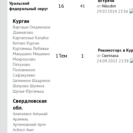
Встречи
Уральский
16
41
от
Nikodim
федеральный округ
29.07.2014
23:36
Курган
Варгаши Глядянское
Далматово
Каргаполье Катайск
Кетово Курган
Куртамыш Лебяжье
Рикомоторс в Кург
Макушино Мишкино
1
Тем
1
от
Светлана
Мокроусово
24.09.2013
21:38
Петухово
Половинное
Сафакулево
Целинное Шадринск
Шатрово Шумиха
Щучье Юргамыш
Свердловская
обл.
Алапаевск Алтынай
Арамиль
Артемовский Арти
Асбест Ачит