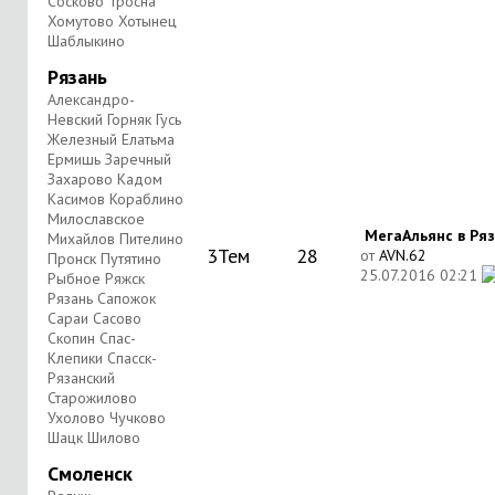
Сосково Тросна
Хомутово Хотынец
Шаблыкино
Рязань
Александро-
Невский Горняк Гусь
Железный Елатьма
Ермишь Заречный
Захарово Кадом
Касимов Кораблино
Милославское
МегаАльянс в Ряза
Михайлов Пителино
3
Тем
28
от
AVN.62
Пронск Путятино
25.07.2016
02:21
Рыбное Ряжск
Рязань Сапожок
Сараи Сасово
Скопин Спас-
Клепики Спасск-
Рязанский
Старожилово
Ухолово Чучково
Шацк Шилово
Смоленск