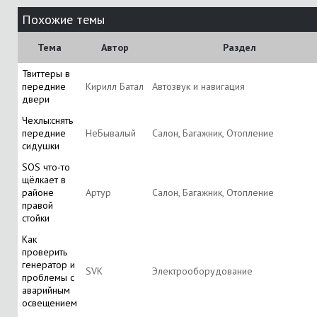
Похожие темы
Тема
Автор
Раздел
Твиттеры в
передние
Кирилл Батал
Автозвук и навигация
двери
Чехлы:снять
передние
НеБывалый
Салон, Багажник, Отопление
сидушки
SOS что-то
щёлкает в
районе
Артур
Салон, Багажник, Отопление
правой
стойки
Как
проверить
генератор и
SVK
Электрооборудование
проблемы с
аварийным
освещением