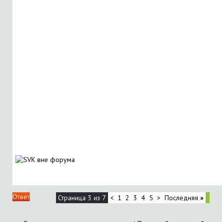
Ответ
Страница 3 из 7
<
1
2
3
4
5
>
Последняя
»