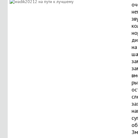
оч
не
зв
ко
но
ди
на
ша
за
за
вм
ры
ос
сл
за
на
су
об
Зм