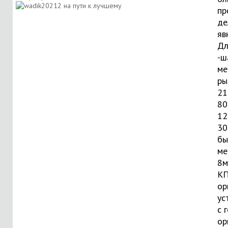
пр
де
яв
Дл
-ш
ме
ры
21
80
12
30
бы
ме
8м
КП
ор
ус
с 
ор