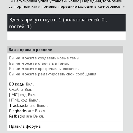
«
Регулировка углов установки колес
|
Передний, тормозной
суппорт или как я поменял передние колодки в хач-сервисе!
»
Здесь присутствуют: 1
(пользователей: 0 ,
гостей: 1)
Ваши права в разделе
Вы
не можете
создавать новые темы
Вы
не можете
отвечать в темах
Вы
не можете
прикреплять вложения
Вы
не можете
редактировать свои сообщения
BB коды
Вкл.
Смайлы
Вкл.
[IMG]
код
Вкл.
HTML код
Выкл.
Trackbacks
are
Выкл.
Pingbacks
are
Выкл.
Refbacks
are
Выкл.
Правила форума