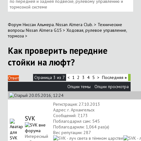
по передней и задней подвеске, рулевому управлению и
тормозной системе
Форум Ниссан Альмера. Nissan Almera Club.
>
Технические
вопросы Nissan Almera G15
>
Ходовая, рулевое управление,
тормоза
>
Как проверить передние
стойки на люфт?
Страница 3 из 7
<
1
2
3
4
5
>
Последняя
»
Ответ
Опции темы
Опции просмотра
20.05.2016, 12:24
Регистрация: 27.10.2013
Адрес: г. Архангельск
Сообщений: 7,173
SVK
Поблагодарил сам:: 545
Поблагодарили: 1,064 раз(а)
Вес репутации:
287
Интересный