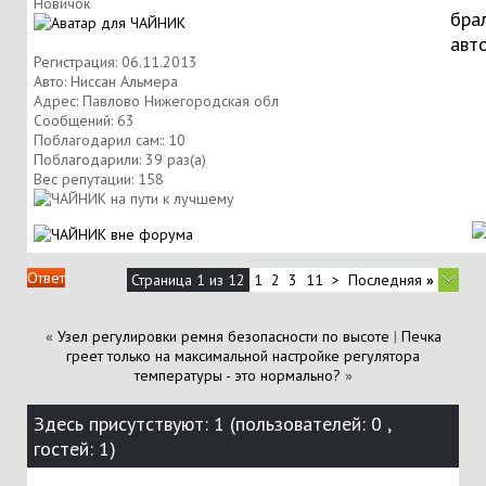
Новичок
бра
авт
Регистрация: 06.11.2013
Авто: Ниссан Альмера
Адрес: Павлово Нижегородская обл
Сообщений: 63
Поблагодарил сам:: 10
Поблагодарили: 39 раз(а)
Вес репутации:
158
Ответ
Страница 1 из 12
1
2
3
11
>
Последняя
»
«
Узел регулировки ремня безопасности по высоте
|
Печка
греет только на максимальной настройке регулятора
температуры - это нормально?
»
Здесь присутствуют: 1
(пользователей: 0 ,
гостей: 1)