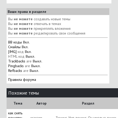
Ваши права в разделе
Вы
не можете
создавать новые темы
Вы
не можете
отвечать в темах
Вы
не можете
прикреплять вложения
Вы
не можете
редактировать свои сообщения
BB коды
Вкл.
Смайлы
Вкл.
[IMG]
код
Вкл.
HTML код
Выкл.
Trackbacks
are
Выкл.
Pingbacks
are
Выкл.
Refbacks
are
Выкл.
Правила форума
Похожие темы
Тема
Автор
Раздел
как снять
решетку
максим
Тюнинг, Чип-тюнинг, Оч.умелые ручки