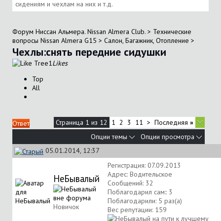
сидениям и чехлам на них и т.д.
Форум Ниссан Альмера. Nissan Almera Club.
>
Технические
вопросы Nissan Almera G15
>
Салон, Багажник, Отопление
>
Чехлы:снять передние сидушки
1
Likes
Top
All
Страница 1 из 12
1
2
3
11
>
Последняя
»
Ответ
Опции темы
Опции просмотра
05.01.2014, 12:37
Регистрация: 07.09.2013
Адрес: Водительское
НеБывалый
Сообщений: 32
Поблагодарил сам:: 3
Поблагодарили: 5 раз(а)
Новичок
Вес репутации:
159