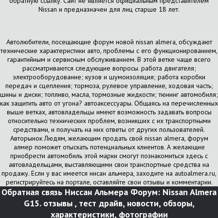
обратную ссылку. Сайт не является официальным представителем
Nissan и предназначен для лиц старше 18 лет.
Автолюбители, посещающие форум новой nissan almera, обсуждают
технические характеристики авто, проблемы с его функционированием,
гарантийным и сервисным обслуживанием. В этой ветке чаще всего
рассматриваются следующие вопросы. работа двигателя;
электрооборудование; кузов и шумоизоляция; работа коробки
передач и сцепления; тормоза, рулевое управление, ходовая часть;
шины и диски; топливо, масла, тормозные жидкости; тюнинг автомобиля;
как защитить авто от угона? автоаксессуары. Общаясь на перечисленных
выше ветках, автовладельцы имеют возможность задавать вопросы
относительно технических проблем, возникших с их транспортными
средствами, и получать на них ответы от других пользователей.
Авторынок Людям, желающим продать свой nissan almera, форум
алмер поможет отыскать потенциальных клиентов. А желающие
приобрести автомобиль этой марки смогут познакомиться здесь с
автовладельцами, выставляющими свои транспортные средства на
продажу. Если у вас имеется нисан альмера, заходите на autoalmera.ru,
регистрируйтесь на портале, оставляйте свои отзывы и комментарии.
Обратная связь
Ниссан Альмера Форум: Nissan Almera
G15. отзывы , тест драйв, новости, обзоры,
характеристики, фотографии