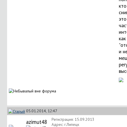
кто
сни
это
час
инт
как
"от
и н
меш
рег
выс
05.01.2014, 12:47
Регистрация: 15.09.2013
azimut48
Адрес: г.Липецк