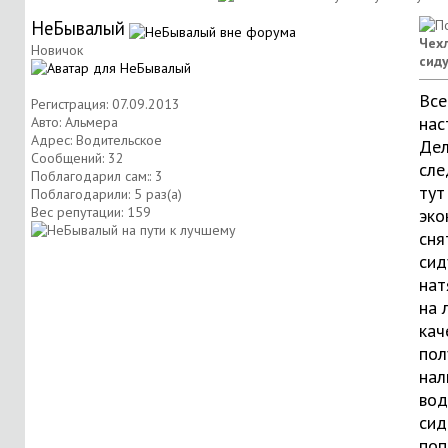
НеБывалый
Чех
Новичок
сид
Все
Регистрация: 07.09.2013
нас
Авто: Альмера
Адрес: Водительское
Дел
Сообщений: 32
сле
Поблагодарил сам:: 3
тут
Поблагодарили: 5 раз(а)
Вес репутации:
159
эко
сня
сид
нат
на 
кач
пол
нал
вод
сид
поп