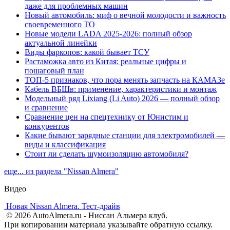
даже для проблемных машин
Новый автомобиль: миф о вечной молодости и важность
своевременного ТО
Новые модели LADA 2025-2026: полный обзор
актуальной линейки
Виды фаркопов: какой бывает ТСУ
Растаможка авто из Китая: реальные цифры и
пошаговый план
ТОП-5 признаков, что пора менять запчасть на КАМАЗе
Кабель ВБШв: применение, характеристики и монтаж
Модельный ряд Lixiang (Li Auto) 2026 — полный обзор
и сравнение
Сравнение цен на спецтехнику от Юнистим и
конкурентов
Какие бывают зарядные станции для электромобилей —
виды и классификация
Стоит ли сделать шумоизоляцию автомобиля?
еще... из раздела "Nissan Almera"
Видео
Новая Nissan Almera. Тест-драйв
© 2026 AutoAlmera.ru - Ниссан Альмера клуб.
При копировании материала указывайте обратную ссылку.