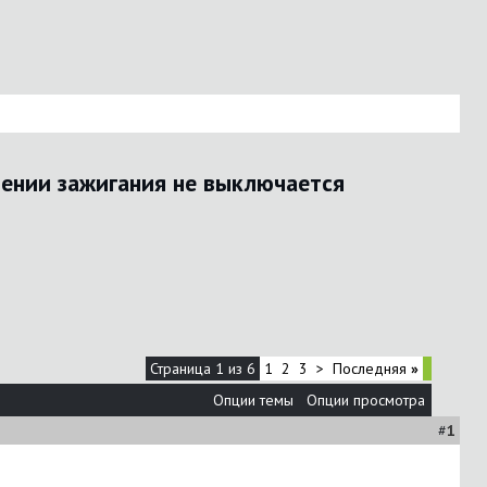
ении зажигания не выключается
Страница 1 из 6
1
2
3
>
Последняя
»
Опции темы
Опции просмотра
#
1