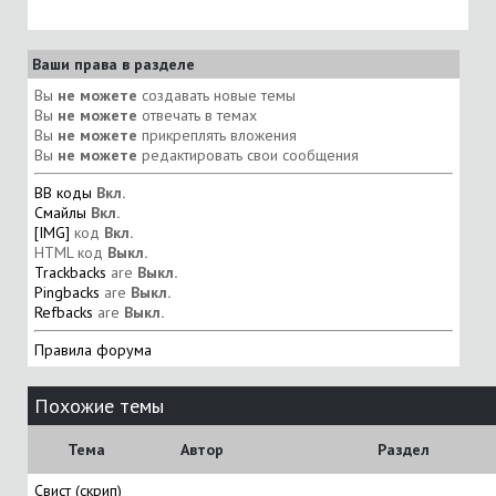
Ваши права в разделе
Вы
не можете
создавать новые темы
Вы
не можете
отвечать в темах
Вы
не можете
прикреплять вложения
Вы
не можете
редактировать свои сообщения
BB коды
Вкл.
Смайлы
Вкл.
[IMG]
код
Вкл.
HTML код
Выкл.
Trackbacks
are
Выкл.
Pingbacks
are
Выкл.
Refbacks
are
Выкл.
Правила форума
Похожие темы
Тема
Автор
Раздел
Свист (скрип)