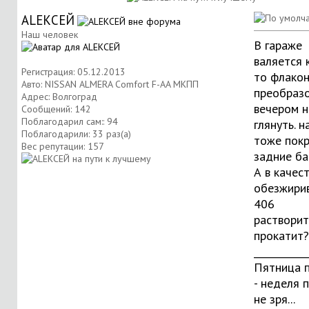
АLЕКСЕЙ
Наш человек
В гараже
валяется 
Регистрация: 05.12.2013
то флако
Авто: NISSAN ALMERA Comfort F-AA МКПП
преобразо
Адрес: Волгоград
вечером 
Сообщений: 142
Поблагодарил сам:: 94
глянуть. н
Поблагодарили: 33 раз(а)
тоже пок
Вес репутации:
157
задние ба
А в качес
обезжири
406
растворит
прокатит?
___________
Пятница 
- неделя 
не зря...