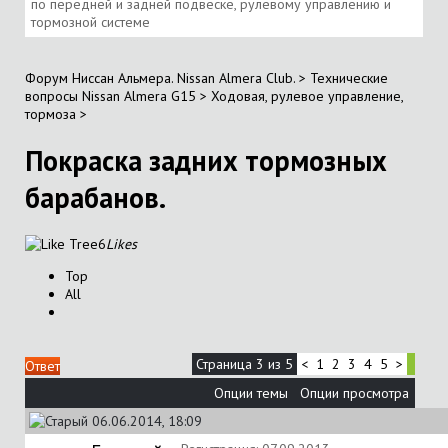
по передней и задней подвеске, рулевому управлению и
тормозной системе
Форум Ниссан Альмера. Nissan Almera Club.
>
Технические
вопросы Nissan Almera G15
>
Ходовая, рулевое управление,
тормоза
>
Покраска задних тормозных
барабанов.
6
Likes
Top
All
Страница 3 из 5
<
1
2
3
4
5
>
Ответ
Опции темы
Опции просмотра
06.06.2014, 18:09