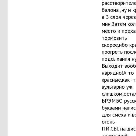
расстворителе
балона ,ну и 
в 3 слоя чере
мин.Затем кол
место и поеха
тормозить
скорее,ибо кр
прогреть посл
подсыхания ну
Выходит воо
нарядно!А то
красные,как -т
вульгарно уж
слишком,оста
БРЭМБО русс
буквами напис
для смеха и 
огонь
ПИ.СЫ. на дис
тормозной