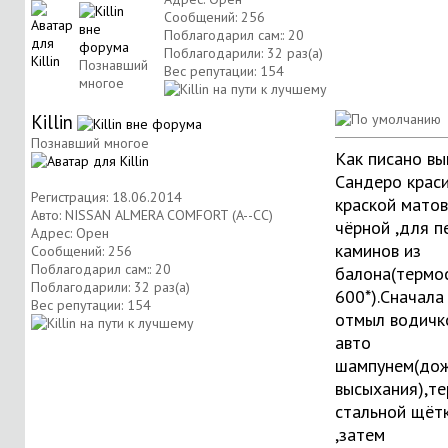
Сообщений: 256
Поблагодарил сам:: 20
Поблагодарили: 32 раз(а)
Познавший
Вес репутации:
154
многое
Killin
Познавший многое
Как писано вы
Сандеро крас
Регистрация: 18.06.2014
краской мато
Авто: NISSAN ALMERA COMFORT (A--CC)
чёрной ,для п
Адрес: Орен
каминов из
Сообщений: 256
Поблагодарил сам:: 20
балона(термо
Поблагодарили: 32 раз(а)
600*).Сначала 
Вес репутации:
154
отмыл водичк
авто
шампунем(до
высыхания),те
стальной щёт
,затем