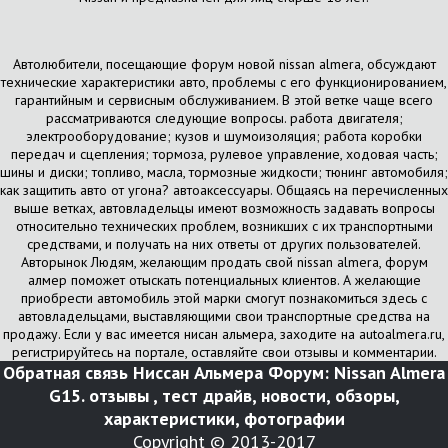
Автолюбители, посещающие форум новой nissan almera, обсуждают
технические характеристики авто, проблемы с его функционированием,
гарантийным и сервисным обслуживанием. В этой ветке чаще всего
рассматриваются следующие вопросы. работа двигателя;
электрооборудование; кузов и шумоизоляция; работа коробки
передач и сцепления; тормоза, рулевое управление, ходовая часть;
шины и диски; топливо, масла, тормозные жидкости; тюнинг автомобиля;
как защитить авто от угона? автоаксессуары. Общаясь на перечисленных
выше ветках, автовладельцы имеют возможность задавать вопросы
относительно технических проблем, возникших с их транспортными
средствами, и получать на них ответы от других пользователей.
Авторынок Людям, желающим продать свой nissan almera, форум
алмер поможет отыскать потенциальных клиентов. А желающие
приобрести автомобиль этой марки смогут познакомиться здесь с
автовладельцами, выставляющими свои транспортные средства на
продажу. Если у вас имеется нисан альмера, заходите на autoalmera.ru,
регистрируйтесь на портале, оставляйте свои отзывы и комментарии.
Обратная связь
Ниссан Альмера Форум: Nissan Almera
G15. отзывы , тест драйв, новости, обзоры,
характеристики, фотографии
Copyright © 2013-2017