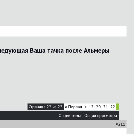
ледующая Ваша тачка после Альмеры
Страница 22 из 22
«
Первая
<
12
20
21
22
Опции темы
Опции просмотра
#
211