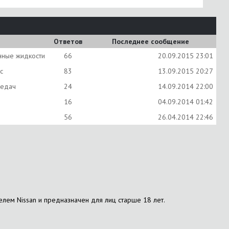
Ответов
Последнее сообщение
нные жидкости
66
20.09.2015
23:01
с
83
13.09.2015
20:27
редач
24
14.09.2014
22:00
ы
16
04.09.2014
01:42
56
26.04.2014
22:46
елем Nissan и предназначен для лиц старше 18 лет.