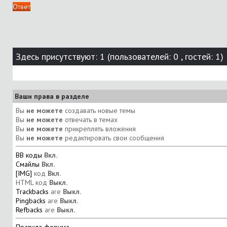
Ответ
Здесь присутствуют: 1
(пользователей: 0 , гостей: 1)
Ваши права в разделе
Вы
не можете
создавать новые темы
Вы
не можете
отвечать в темах
Вы
не можете
прикреплять вложения
Вы
не можете
редактировать свои сообщения
BB коды
Вкл.
Смайлы
Вкл.
[IMG]
код
Вкл.
HTML код
Выкл.
Trackbacks
are
Выкл.
Pingbacks
are
Выкл.
Refbacks
are
Выкл.