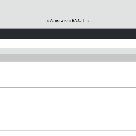
«
Almera или ВАЗ...
| -
»