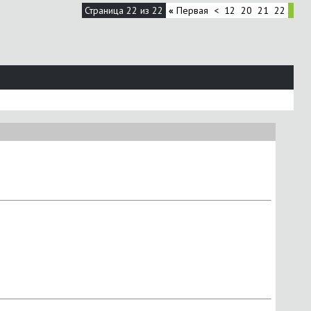
Страница 22 из 22
«
Первая
<
12
20
21
22