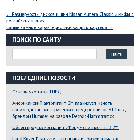
←
Размерность дисков и шин Nissan Almera Classic и мифы о
российских шинах
Самые важные характеристики защиты картера
→
ПОИСК ПО САЙТУ
ПОСЛЕДНИЕ НОВОСТИ
Основы ухода за ТНВД
Американский автогигант GM планирует начать
производство электрических внедорожников BT1 под
брендом Hummer на заводе Detroit-Hammtramck
Объем продаж компании «Форд» снизился на 3.2%
Land Rover Dіscovery: за границу из Бирмингема до