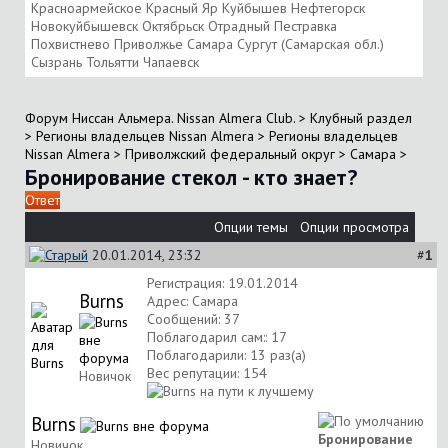
Красноармейское Красный Яр Куйбышев Нефтегорск
Новокуйбышевск Октябрьск Отрадный Пестравка
Похвистнево Приволжье Самара Сургут (Самарская обл.)
Сызрань Тольятти Чапаевск
Форум Ниссан Альмера. Nissan Almera Club.
>
Клубный раздел
>
Регионы владельцев Nissan Almera
>
Регионы владельцев
Nissan Almera
>
Приволжский федеральный округ
>
Самара
>
Бронирование стекол - кто знает?
Ответ
Опции темы
Опции просмотра
20.01.2014, 23:32
#
1
Регистрация: 19.01.2014
Burns
Адрес: Самара
Сообщений: 37
Поблагодарил сам:: 17
Поблагодарили: 13 раз(а)
Вес репутации:
154
Новичок
Burns
Бронирование
Новичок