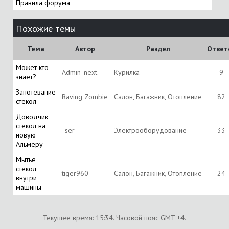
Правила форума
Похожие темы
Тема
Автор
Раздел
Ответ
Может кто
Admin_next
Курилка
9
знает?
Запотевание
Raving Zombie
Салон, Багажник, Отопление
82
стекол
Доводчик
стекол на
_ser_
Электрооборудование
33
новую
Альмеру
Мытье
стекол
tiger960
Салон, Багажник, Отопление
24
внутри
машины
Текущее время:
15:34
. Часовой пояс GMT +4.