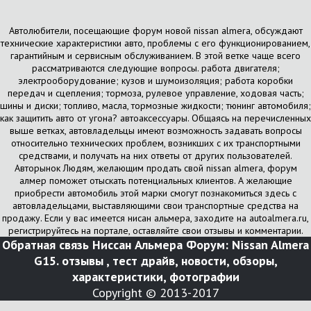
Автолюбители, посещающие форум новой nissan almera, обсуждают
технические характеристики авто, проблемы с его функционированием,
гарантийным и сервисным обслуживанием. В этой ветке чаще всего
рассматриваются следующие вопросы. работа двигателя;
электрооборудование; кузов и шумоизоляция; работа коробки
передач и сцепления; тормоза, рулевое управление, ходовая часть;
шины и диски; топливо, масла, тормозные жидкости; тюнинг автомобиля;
как защитить авто от угона? автоаксессуары. Общаясь на перечисленных
выше ветках, автовладельцы имеют возможность задавать вопросы
относительно технических проблем, возникших с их транспортными
средствами, и получать на них ответы от других пользователей.
Авторынок Людям, желающим продать свой nissan almera, форум
алмер поможет отыскать потенциальных клиентов. А желающие
приобрести автомобиль этой марки смогут познакомиться здесь с
автовладельцами, выставляющими свои транспортные средства на
продажу. Если у вас имеется нисан альмера, заходите на autoalmera.ru,
регистрируйтесь на портале, оставляйте свои отзывы и комментарии.
Обратная связь
Ниссан Альмера Форум: Nissan Almera
G15. отзывы , тест драйв, новости, обзоры,
характеристики, фотографии
Copyright © 2013-2017