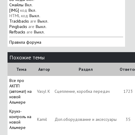
Смайлы
Вкл.
[IMG]
код
Вкл.
HTML код
Выкл.
Trackbacks
are
Выкл.
Pingbacks
are
Выкл.
Refbacks
are
Выкл.
Правила форума
Похожие темы
Тема
Автор
Раздел
Ответо
Все про
АКПП
(автомат) на
Vasyl K
Сцепление, коробка передач
1723
новой
Альмере
Круиз-
контроль на
Kamil
Доп.оборудование и аксессуары
35
новой
Альмере