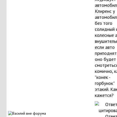
автомобил
Клиренс у
автомобил
без того
солидный 
колесные 
внушитель
если авто
приподнять
оно будет
смотретьс
комично, к
"конек -
горбунок"
этакий. Ка
кажется?
Ответ