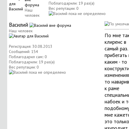
Поблагодарили: 19 раз(а)
Вес репутации:
0
Наш
человек
Василий
Наш человек
По мне та
клиренс в
Регистрация: 30.08.2013
самый раз.
Сообщений: 154
прибегать 
Поблагодарил сам:: 0
каким - то
Поблагодарили: 19 раз(а)
Вес репутации:
0
конструкт
изменениям
то навари
к раме
специальн
набоек и 
подобному,
мне кажетс
это тольк
изуродует