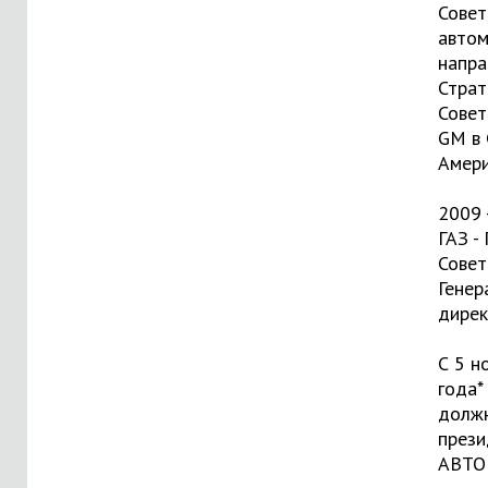
Совет
автом
напра
Страт
Совет
GM в 
Амери
2009 
ГАЗ -
Совет
Генер
дире
С 5 н
года*
долж
през
АВТО