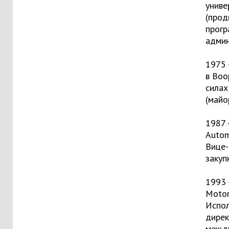
униве
(прод
прогр
админ
1975 
в Во
силах
(майо
1987 
Autom
Вице-
закуп
1993 
Motor
Испо
дирек
межд