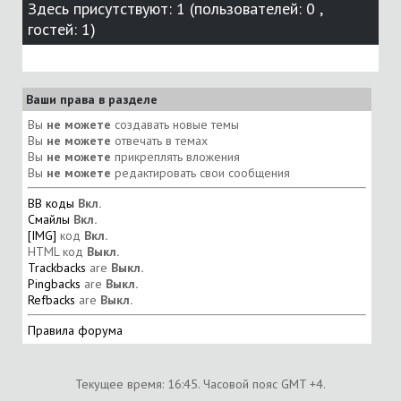
Здесь присутствуют: 1
(пользователей: 0 ,
гостей: 1)
Ваши права в разделе
Вы
не можете
создавать новые темы
Вы
не можете
отвечать в темах
Вы
не можете
прикреплять вложения
Вы
не можете
редактировать свои сообщения
BB коды
Вкл.
Смайлы
Вкл.
[IMG]
код
Вкл.
HTML код
Выкл.
Trackbacks
are
Выкл.
Pingbacks
are
Выкл.
Refbacks
are
Выкл.
Правила форума
Текущее время:
16:45
. Часовой пояс GMT +4.