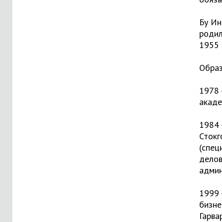
Бу Ин
родил
1955 
Образ
1978 
акаде
1984 
Стокг
(спец
дело
админ
1999 
бизне
Гарва