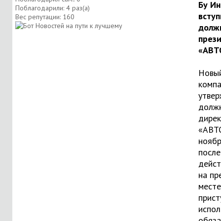
Бу Ин
Поблагодарили: 4 раз(а)
вступ
Вес репутации:
160
долж
през
«АВТ
Новый
компа
утвер
долж
дире
«АВТ
ноябр
после
дейст
на п
месте
прист
испо
обяза