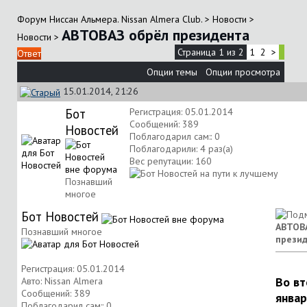
Форум Ниссан Альмера. Nissan Almera Club.
>
Новости
>
АВТОВАЗ обрёл президента
Новости
>
Страница 1 из 2
1
2
>
Ответ
Опции темы
Опции просмотра
15.01.2014, 21:26
Бот
Регистрация: 05.01.2014
Сообщений: 389
Новостей
Поблагодарил сам:: 0
Поблагодарили: 4 раз(а)
Вес репутации:
160
Познавший
многое
Бот Новостей
АВТОВ
Познавший многое
прези
Регистрация: 05.01.2014
Во вт
Авто: Nissan Almera
Сообщений: 389
январ
Поблагодарил сам:: 0