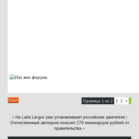
Ответ
Страница 1 из 2
1
2
>
«
На Lada Largus уже устанавливают российские двигатели
|
Отечественный автопром получит 270 миллиардов рублей от
правительства
»