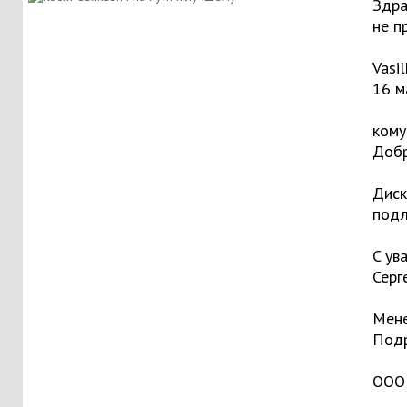
Здра
не п
Vasi
16 м
кому
Добр
Диск
подл
C ув
Серг
Мене
Подр
ООО 