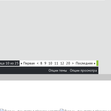
ица 10 из 25
«
Первая
<
8
9
10
11
12
20
>
Последняя
»
Опции темы
Опции просмотра