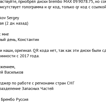
вствуйте, приобрёл диски brembo MAX 09.9078.75, но со
рисутствует голограмма и qr код, только qr код с ссылко
lkov Sergey
ая (2 дн. назад)
: мне
ый день, Константин
и наши, оригинал. QR кода нет, так как эти диски были 
инности с 2017 года.
ажением,
ей Васильков
джер по работе с регионами стран СНГ
азделение Запасных Частей
Брембо Руссия