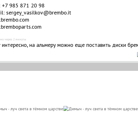
 +7 985 871 20 98
il:
sergey_vasilkov@brembo.it
brembo.com
bremboparts.com
но через 2 минуты
 интересно, на альмеру можно еще поставить диски бре