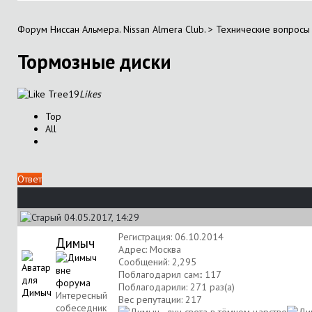
Форум Ниссан Альмера. Nissan Almera Club.
>
Технические вопросы 
Тормозные диски
19
Likes
Top
All
Ответ
04.05.2017, 14:29
Регистрация: 06.10.2014
Димыч
Адрес: Москва
Сообщений: 2,295
Поблагодарил сам:: 117
Поблагодарили: 271 раз(а)
Интересный
Вес репутации:
217
собеседник