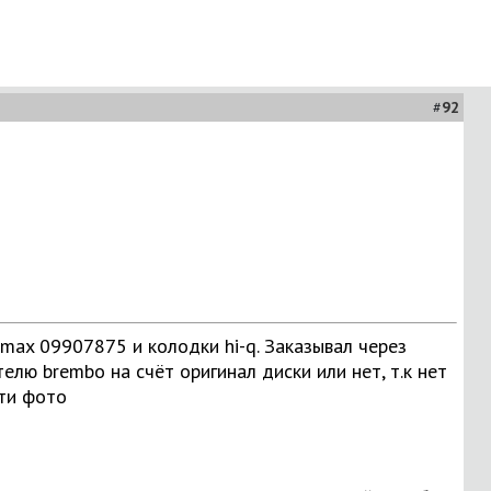
#
92
max 09907875 и колодки hi-q. Заказывал через
елю brembo на счёт оригинал диски или нет, т.к нет
эти фото