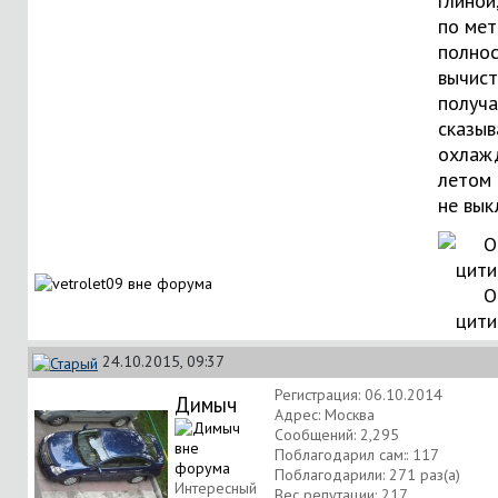
глиной
по мет
полно
вычист
получа
сказыв
охлаж
летом 
не вык
О
цити
24.10.2015, 09:37
Регистрация: 06.10.2014
Димыч
Адрес: Москва
Сообщений: 2,295
Поблагодарил сам:: 117
Поблагодарили: 271 раз(а)
Интересный
Вес репутации:
217