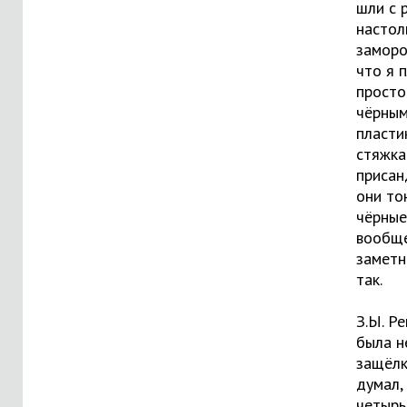
шли с 
настол
заморо
что я 
просто
чёрны
пласти
стяжк
присанд
они то
чёрные
вообще
заметно
так.
З.Ы. Р
была н
защёлк
думал, 
четыр