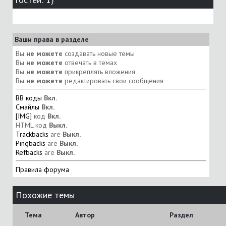
Ваши права в разделе
Вы
не можете
создавать новые темы
Вы
не можете
отвечать в темах
Вы
не можете
прикреплять вложения
Вы
не можете
редактировать свои сообщения
BB коды
Вкл.
Смайлы
Вкл.
[IMG]
код
Вкл.
HTML код
Выкл.
Trackbacks
are
Выкл.
Pingbacks
are
Выкл.
Refbacks
are
Выкл.
Правила форума
Похожие темы
Тема
Автор
Раздел