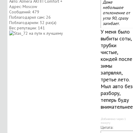
Авто: Almera АКПП Comfort +
Даже
Адрес: Moscow
небольшое
Сообщений: 479
отклонение от
Поблагодарил сам:: 26
угла 90, сразу
Поблагодарили: 32 раз(а)
загибает.
Вес репутации:
141
У меня было
выбиты соты,
трубки
чистые,
кондей после
зимы
запрвлял,
третье лето.
Мыл авто без
разбору,
теперь буду
внимательнее
Добавлено через 1
минуту
Цитата: