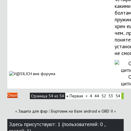
какими
болтам
пружин
хрен е
чем...п
поняте
устано
не смог
О
цит
Ответ
Страница 54 из 54
«
Первая
<
4
44
52
53
54
«
Защита для фар
|
Бортовик на базе android и OBD II
»
Здесь присутствуют: 1
(пользователей: 0 ,
гостей: 1)