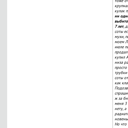
тоже о
крупна
кулак п
ни одн
выбито
7 лет
, 
соты ес
мухи, п
моем Ла
июле п
продал
купил 
низа р
просто 
трубки 
соты о
как кла
Подозв
спраши
ж за бн
меня 3 
нету, а 
радиат
новень
Но что