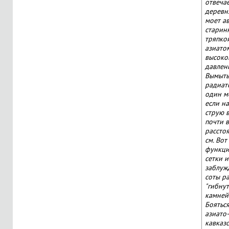
отвечае
деревн
моет а
старинк
тряпкой
азиато
высоко
давлен
Вымыть
радиат
один м
если н
струю 
почти 
рассто
см. Вот
функци
сетки и
заблуж
соты р
"гибнут
камней
Боятьс
азиато-
кавказ