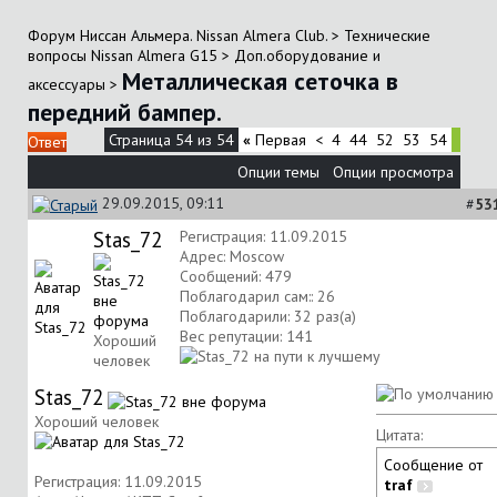
Форум Ниссан Альмера. Nissan Almera Club.
>
Технические
вопросы Nissan Almera G15
>
Доп.оборудование и
Металлическая сеточка в
аксессуары
>
передний бампер.
Страница 54 из 54
«
Первая
<
4
44
52
53
54
Ответ
Опции темы
Опции просмотра
29.09.2015, 09:11
#
53
Stas_72
Регистрация: 11.09.2015
Адрес: Moscow
Сообщений: 479
Поблагодарил сам:: 26
Поблагодарили: 32 раз(а)
Вес репутации:
141
Хороший
человек
Stas_72
Хороший человек
Цитата:
Сообщение от
Регистрация: 11.09.2015
traf