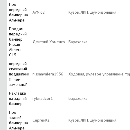
Про
передний
AVN.62
Кузов, ЛКП, шумоизоляция
бампер на
Альмере
Продам
передний
бампер
Дмитрий Хоменко
Барахолка
Nissan
Almera
G15
передний
ступичный
подшипник
nissanvalera1956
Ходовая, рулевое управление, т
!!! чем
заменить?
Накладка
на задний
rybnadzor1
Барахолка
бампер
Про
задний
СергейКа
Кузов, ЛКП, шумоизоляция
бампер на
Альмере