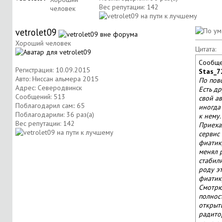
Вес репутации:
142
человек
vetrolet09
Хороший человек
Цитата:
Сообще
Регистрация: 10.09.2015
Stas_7
Авто: Ниссан альмера 2015
По пово
Адрес: Северодвинск
Есть др
Сообщений: 513
свой ав
Поблагодарил сам:: 65
иногда
Поблагодарили: 36 раз(а)
к нему.
Вес репутации:
142
Приеха
сервис
фиатик
менял 
стабили
роду э
фиатику
Смотрю
полнос
открыт
радито