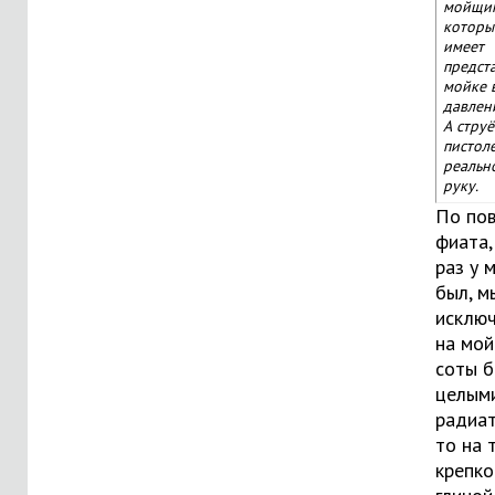
мойщик
которы
имеет
предст
мойке 
давлен
А струё
пистол
реальн
руку.
По по
фиата,
раз у 
был, м
исклю
на мой
соты 
целыми
радиат
то на 
крепко