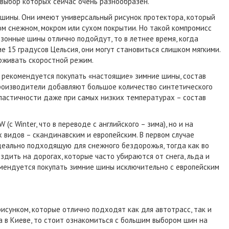
выбор которых сейчас очень разнообразен.
шины. Они имеют универсальный рисунок протектора, который
м снежном, мокром или сухом покрытии. Но такой компромисс
езонные шины отлично подойдут, то в летнее время, когда
15 градусов Цельсия, они могут становиться слишком мягкими.
рживать скоростной режим.
 рекомендуется покупать «настоящие» зимние шины, состав
производители добавляют большое количество синтетического
пластичности даже при самых низких температурах – состав
с Winter, что в переводе с английского – зима), но и на
 видов – скандинавским и европейским. В первом случае
еально подходящую для снежного бездорожья, тогда как во
дить на дорогах, которые часто убираются от снега, льда и
мендуется покупать зимние шины исключительно с европейским
исунком, которые отлично подходят как для автотрасс, так и
a в Киеве, то стоит ознакомиться с большим выбором шин на