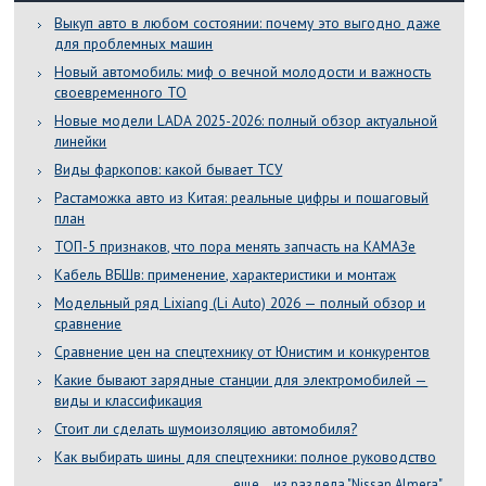
Выкуп авто в любом состоянии: почему это выгодно даже
для проблемных машин
Новый автомобиль: миф о вечной молодости и важность
своевременного ТО
Новые модели LADA 2025-2026: полный обзор актуальной
линейки
Виды фаркопов: какой бывает ТСУ
Растаможка авто из Китая: реальные цифры и пошаговый
план
ТОП-5 признаков, что пора менять запчасть на КАМАЗе
Кабель ВБШв: применение, характеристики и монтаж
Модельный ряд Lixiang (Li Auto) 2026 — полный обзор и
сравнение
Сравнение цен на спецтехнику от Юнистим и конкурентов
Какие бывают зарядные станции для электромобилей —
виды и классификация
Стоит ли сделать шумоизоляцию автомобиля?
Как выбирать шины для спецтехники: полное руководство
еще... из раздела "Nissan Almera"