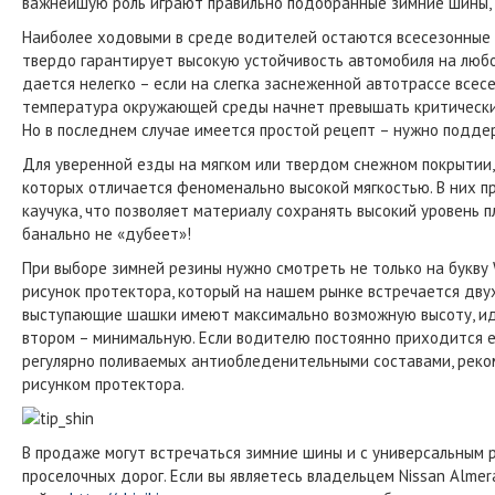
важнейшую роль играют правильно подобранные зимние шины, 
Наиболее ходовыми в среде водителей остаются всесезонные 
твердо гарантирует высокую устойчивость автомобиля на любо
дается нелегко – если на слегка заснеженной автотрассе всес
температура окружающей среды начнет превышать критические 
Но в последнем случае имеется простой рецепт – нужно подде
Для уверенной езды на мягком или твердом снежном покрытии,
которых отличается феноменально высокой мягкостью. В них 
каучука, что позволяет материалу сохранять высокий уровень 
банально не «дубеет»!
При выборе зимней резины нужно смотреть не только на букву W (
рисунок протектора, который на нашем рынке встречается двух
выступающие шашки имеют максимально возможную высоту, ид
втором – минимальную. Если водителю постоянно приходится ез
регулярно поливаемых антиобледенительными составами, реко
рисунком протектора.
В продаже могут встречаться зимние шины и с универсальным р
проселочных дорог. Если вы являетесь владельцем Nissan Almer