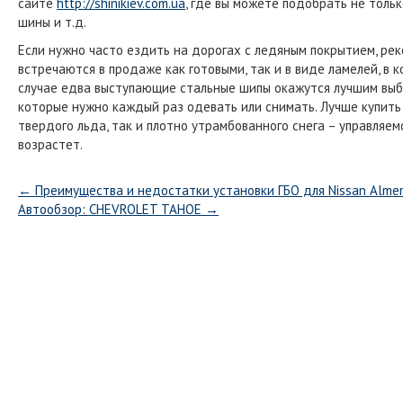
сайте
http://shinikiev.com.ua
, где вы можете подобрать не толь
шины и т.д.
Если нужно часто ездить на дорогах с ледяным покрытием, ре
встречаются в продаже как готовыми, так и в виде ламелей, в
случае едва выступающие стальные шипы окажутся лучшим выб
которые нужно каждый раз одевать или снимать. Лучше купить
твердого льда, так и плотно утрамбованного снега – управляем
возрастет.
←
Преимущества и недостатки установки ГБО для Nissan Alme
Автообзор: СHEVROLET TAHOE
→