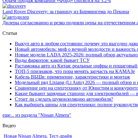
Объем продаж компании «Форд» снизился на 3.2%
Land Rover Dіscovery: за границу из Бирмингема до Пекина
Дилеры согласованно и резко подняли цены на отечественном 
Статьи
Выкуп авто в любом состоянии: почему это выгодно да
Новый автомобиль: миф о вечной молодости и важность
Новые модели LADA 2025-2026: полный обзор актуальн
Виды фаркопов: какой бывает ТСУ
Растаможка авто из Китая: реальные цифры и пошаговый
ТОП-5 признаков, что пора менять запчасть на КАМАЗе
Кабель ВБШв: применение, характеристики и монтаж
Модельный ряд Lixiang (Li Auto) 2026 — полный обзор и
Сравнение цен на спецтехнику от Юнистим и конкурент
Какие бывают зарядные станции для электромобилей — 
Стоит ли сделать шумоизоляцию автомобиля?
Как выбирать шины для спецтехники: полное руководств
еще... из раздела "Nissan Almera"
Видео
Новая Nissan Almera. Тест-драйв