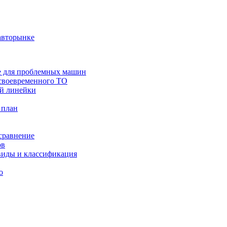
авторынке
же для проблемных машин
 своевременного ТО
ой линейки
 план
 сравнение
ов
виды и классификация
о