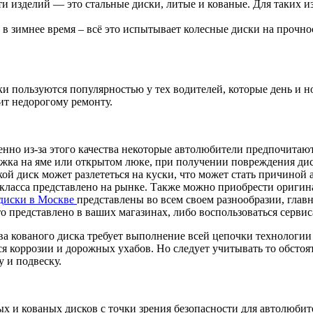
 изделий — это стальные диски, литые и кованые. Для таких и
в зимнее время – всё это испытывает колесные диски на прочно
и пользуются популярностью у тех водителей, которые день и ноч
т недорогому ремонту.
енно из-за этого качества некоторые автолюбители предпочитают
рыжка на яме или открытом люке, при получении повреждения дис
кой диск может разлететься на куски, что может стать причиной
 класса представлено на рынке. Также можно приобрести оригин
диски в Москве
представлены во всем своем разнообразии, главн
то представлено в ваших магазинах, либо воспользоваться серви
ва кованого диска требует выполнение всей цепочки технологии 
я коррозии и дорожных ухабов. Но следует учитывать то обстояте
 и подвеску.
ых и кованых дисков с точки зрения безопасности для автолюбит