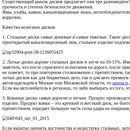
Существующий рынок дисков предлагает нам три разновидности
прочность и степень безопасности движения.
Ямы, ухабы, камни, канализационные люки, антиобледенители 
коррозии.
Качества колесных дисков.
1. Стальные диски самые дешевые и самые тяжелые. Такие диск
приоткрытый канализационный люк, стальное изделие подлежи
2. Литые диски дороже стальных дисков и легче на 10-15%. Им
заметить, что после серьезного испытания на дороге, после п
не повезет, то при повторном столкновении с препятствием, та
литых дисков как для бюджетных авто, так и для авто премиум
автовладельцем в Москве или Московской области, то
шины и 
Если вы автолюбитель в регионах, то либо выбирать из того, ч
3. Кованые диски самые дорогие и легкие. Процесс производст
изделие. Продукт ковки – это крепкий и жесткий диск, не боитс
препятствием, передает большую часть силы удара на покрышку
Если вкратце оценить достоинства и недостатки стальных, лит