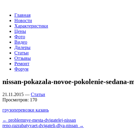
Главная
Новости
Характеристики
Цены
Фото
Видео
Дилеры
Статьи
Отзывы
Ремонт
Форум
nissan-pokazala-novoe-pokolenie-sedana-
21.11.2015 —
Статьи
Просмотров: 170
грузоперевозки казань
←
problemnye-mesta-dvigatelej-nissan
reno-razrabatyvaet-dvigateli-dlya-nissan
→