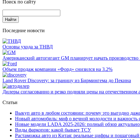
Поиск по сайту
Последние новости
Основы ухода за ТНВД
Американский автогигант GM планирует начать производство 
Объем продаж компании «Форд» снизился на 3.2%
Land Rover Dіscovery: за границу из Бирмингема до Пекина
Дилеры согласованно и резко подняли цены на отечественном 
Статьи
Выкуп авто в любом состоянии: почему это выгодно да
Новый автомобиль: миф о вечной молодости и важность
Новые модели LADA 2025-2026: полный обзор актуальн
Виды фаркопов: какой бывает ТСУ
Растаможка авто из Китая: реальные цифры и пошаговый