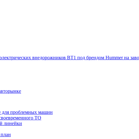
электрических внедорожников BT1 под брендом Hummer на заво
авторынке
же для проблемных машин
 своевременного ТО
ой линейки
 план