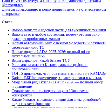
Land Rover Dіscovery: за границу из Бирмингема до Пекина
Дилеры согласованно и резко подняли цены на отечественном
авторынке
Статьи
Выбор запчастей ходовой части для гусеничной техники
Выкуп авто в любом состоянии: почему это выгодно
даже для проблемных машин
Новый автомобиль: миф о вечной молодости и важность
своевременного ТО
Новые модели LADA 2025-2026: полный обзор
актуальной линейки
Виды фаркопов: какой бывает ТСУ
Растаможка авто из Китая: реальные цифры и
пошаговый план
ТОП-5 признаков, что пора менять запчасть на КАМАЗе
Кабель ВБШв: применение, характеристики и монтаж
Модельный ряд Lixiang (Li Auto) 2026 — полный обзор
и сравнение
Сравнение цен на спецтехнику от Юнистим и
конкурентов
Какие бывают зарядные станции для электромобилей —
виды и классификация