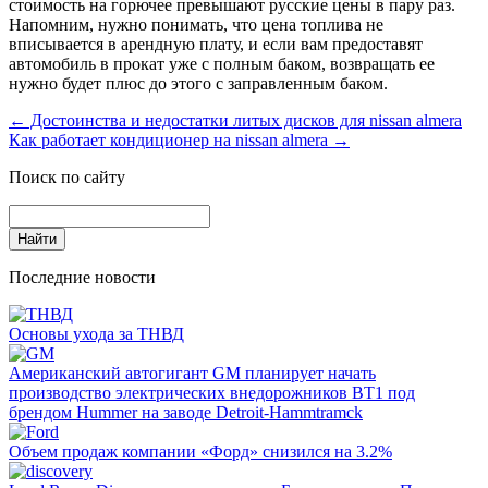
стоимость на горючее превышают русские цены в пару раз.
Напомним, нужно понимать, что цена топлива не
вписывается в арендную плату, и если вам предоставят
автомобиль в прокат уже с полным баком, возвращать ее
нужно будет плюс до этого с заправленным баком.
←
Достоинства и недостатки литых дисков для nissan almera
Как работает кондиционер на nissan almera
→
Поиск по сайту
Последние новости
Основы ухода за ТНВД
Американский автогигант GM планирует начать
производство электрических внедорожников BT1 под
брендом Hummer на заводе Detroit-Hammtramck
Объем продаж компании «Форд» снизился на 3.2%