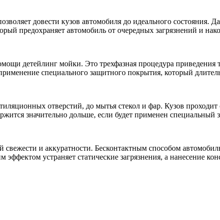
озволяет довести кузов автомобиля до идеального состояния. Да
оторый предохраняет автомобиль от очередных загрязнений и нак
мощи детейлинг мойки. Это трехфазная процедура приведения тр
рименение специального защитного покрытия, который длительно
нтиляционных отверстий, до мытья стекол и фар. Кузов проходит 
ржится значительно дольше, если будет применен специальный 
 свежести и аккуратности. Бесконтактным способом автомобил
эффектом устраняет статические загрязнения, а нанесение конс