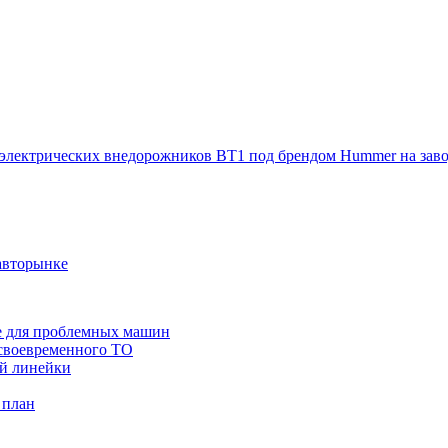
электрических внедорожников BT1 под брендом Hummer на заво
авторынке
же для проблемных машин
 своевременного ТО
ой линейки
 план