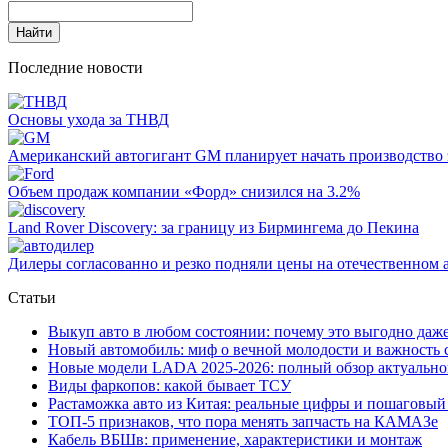
Последние новости
Основы ухода за ТНВД
Американский автогигант GM планирует начать производство 
Объем продаж компании «Форд» снизился на 3.2%
Land Rover Dіscovery: за границу из Бирмингема до Пекина
Дилеры согласованно и резко подняли цены на отечественном 
Статьи
Выкуп авто в любом состоянии: почему это выгодно да
Новый автомобиль: миф о вечной молодости и важность
Новые модели LADA 2025-2026: полный обзор актуальн
Виды фаркопов: какой бывает ТСУ
Растаможка авто из Китая: реальные цифры и пошаговый
ТОП-5 признаков, что пора менять запчасть на КАМАЗе
Кабель ВБШв: применение, характеристики и монтаж