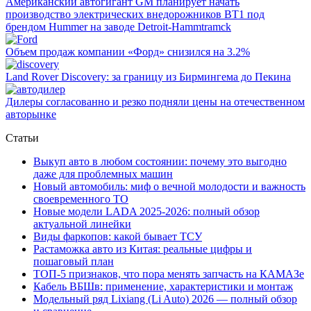
Американский автогигант GM планирует начать
производство электрических внедорожников BT1 под
брендом Hummer на заводе Detroit-Hammtramck
Объем продаж компании «Форд» снизился на 3.2%
Land Rover Dіscovery: за границу из Бирмингема до Пекина
Дилеры согласованно и резко подняли цены на отечественном
авторынке
Статьи
Выкуп авто в любом состоянии: почему это выгодно
даже для проблемных машин
Новый автомобиль: миф о вечной молодости и важность
своевременного ТО
Новые модели LADA 2025-2026: полный обзор
актуальной линейки
Виды фаркопов: какой бывает ТСУ
Растаможка авто из Китая: реальные цифры и
пошаговый план
ТОП-5 признаков, что пора менять запчасть на КАМАЗе
Кабель ВБШв: применение, характеристики и монтаж
Модельный ряд Lixiang (Li Auto) 2026 — полный обзор