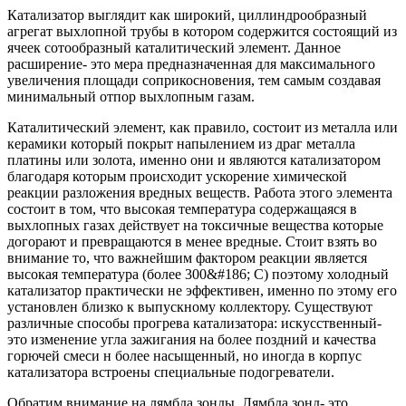
Катализатор выглядит как широкий, циллиндрообразный
агрегат выхлопной трубы в котором содержится состоящий из
ячеек сотообразный каталитический элемент. Данное
расширение- это мера предназначенная для максимального
увеличения площади соприкосновения, тем самым создавая
минимальный отпор выхлопным газам.
Каталитический элемент, как правило, состоит из металла или
керамики который покрыт напылением из драг металла
платины или золота, именно они и являются катализатором
благодаря которым происходит ускорение химической
реакции разложения вредных веществ. Работа этого элемента
состоит в том, что высокая температура содержащаяся в
выхлопных газах действует на токсичные вещества которые
догорают и превращаются в менее вредные. Стоит взять во
внимание то, что важнейшим фактором реакции является
высокая температура (более 300&#186; С) поэтому холодный
катализатор практически не эффективен, именно по этому его
установлен близко к выпускному коллектору. Существуют
различные способы прогрева катализатора: искусственный-
это изменение угла зажигания на более поздний и качества
горючей смеси н более насыщенный, но иногда в корпус
катализатора встроены специальные подогреватели.
Обратим внимание на лямбда зонды. Лямбда зонд- это