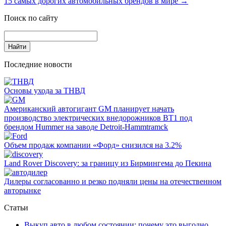
15 самых дорогих автомобильных брендов в мире
→
Поиск по сайту
Последние новости
Основы ухода за ТНВД
Американский автогигант GM планирует начать
производство электрических внедорожников BT1 под
брендом Hummer на заводе Detroit-Hammtramck
Объем продаж компании «Форд» снизился на 3.2%
Land Rover Dіscovery: за границу из Бирмингема до Пекина
Дилеры согласованно и резко подняли цены на отечественном
авторынке
Статьи
Выкуп авто в любом состоянии: почему это выгодно