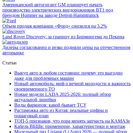
Американский автогигант GM планирует начать
производство электрических внедорожников BT1 под
брендом Hummer на заводе Detroit-Hammtramck
Объем продаж компании «Форд» снизился на 3.2%
Land Rover Dіscovery: за границу из Бирмингема до Пекина
Дилеры согласованно и резко подняли цены на отечественном
авторынке
Статьи
Выкуп авто в любом состоянии: почему это выгодно
даже для проблемных машин
Новый автомобиль: миф о вечной молодости и важность
своевременного ТО
Новые модели LADA 2025-2026: полный обзор
актуальной линейки
Виды фаркопов: какой бывает ТСУ
Растаможка авто из Китая: реальные цифры и
пошаговый план
ТОП-5 признаков, что пора менять запчасть на КАМАЗе
Кабель ВБШв: применение, характеристики и монтаж
Модельный ряд Lixiang (Li Auto) 2026 — полный обзор