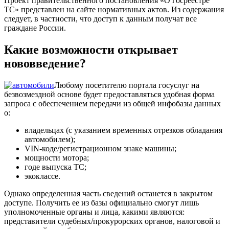
Проект правительственного постановления «О госреестре
ТС» представлен на сайте нормативных актов. Из содержания
следует, в частности, что доступ к данным получат все
граждане России.
Какие возможности открывает
нововведение?
Любому посетителю портала госуслуг на
безвозмездной основе будет предоставляться удобная форма
запроса с обеспечением передачи из общей инфобазы данных
о:
владельцах (с указанием временных отрезков обладания
автомобилем);
VIN-коде/регистрационном знаке машины;
мощности мотора;
годе выпуска ТС;
экоклассе.
Однако определенная часть сведений останется в закрытом
доступе. Получить ее из базы официально смогут лишь
уполномоченные органы и лица, какими являются:
представители судебных/прокурорских органов, налоговой и