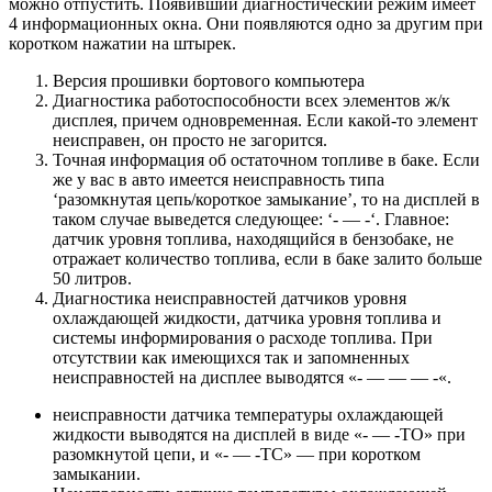
можно отпустить. Появивший диагностический режим имеет
4 информационных окна. Они появляются одно за другим при
коротком нажатии на штырек.
Версия прошивки бортового компьютера
Диагностика работоспособности всех элементов ж/к
дисплея, причем одновременная. Если какой-то элемент
неисправен, он просто не загорится.
Точная информация об остаточном топливе в баке. Если
же у вас в авто имеется неисправность типа
‘разомкнутая цепь/короткое замыкание’, то на дисплей в
таком случае выведется следующее: ‘- — -‘. Главное:
датчик уровня топлива, находящийся в бензобаке, не
отражает количество топлива, если в баке залито больше
50 литров.
Диагностика неисправностей датчиков уровня
охлаждающей жидкости, датчика уровня топлива и
системы информирования о расходе топлива. При
отсутствии как имеющихся так и запомненных
неисправностей на дисплее выводятся «- — — — -«.
неисправности датчика температуры охлаждающей
жидкости выводятся на дисплей в виде «- — -TO» при
разомкнутой цепи, и «- — -TC» — при коротком
замыкании.