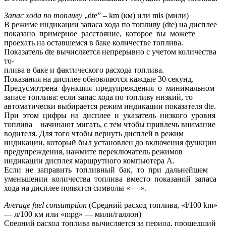
Запас хода по топливу
„dte” – km (км) или mls (мили)
В режиме индикации запаса хода по топливу (dte) на дисплее
показано примерное расстояние, которое вы можете
проехать на оставшемся в баке количестве топлива.
Показатель dte вычисляется непрерывно с учетом количества
то-
плива в баке и фактического расхода топлива.
Показания на дисплее обновляются каждые 30 секунд.
Предусмотрена функция предупреждения о минимальном
запасе топлива: если запас хода по топливу низкий, то
автоматически выбирается режим индикации показателя dte.
При этом цифры на дисплее и указатель низкого уровня
топлива начинают мигать, с тем чтобы привлечь внимание
водителя. Для того чтобы вернуть дисплей в режим
индикации, который был установлен до включения функции
предупреждения, нажмите переключатель режимов
индикации дисплея маршрутного компьютера A.
Если не заправить топливный бак, то при дальнейшем
уменьшении количества топлива вместо показаний запаса
хода на дисплее появятся символы «—-».
Average fuel consumption
(Средний расход топлива, «l/100 km»
— л/100 км или «mpg» — мили/галлон)
Средний расход топлива вычисляется за период, прошедший