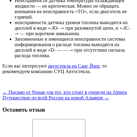
Неисправности датчика температуры охлаждающей
жидкости — не критическая. Можно не обращать
внимания на неисправность «TO», если двигатель не
горячий.
неисправности датчика уровня топлива выводятся на
дисплей в виде «-JO- -» при разомкнутой цепи, и «-JC-
-» — при коротком замыкании.
Запомненные и имеющиеся неисправности системы
информирования о расходе топлива выводятся на
дисплей в виде «D- — — -» при отсутствии сигнала
расхода топлива.
Если вас интересуют
автостекла на Санг Йанг
, то
рекомендуем компанию СУЦ Автостекла.
←
Письмо от Nissan для тех, кто стоит в очереди на Almera
Путешествие по всей России на новой Альмере
→
Оставить отзыв