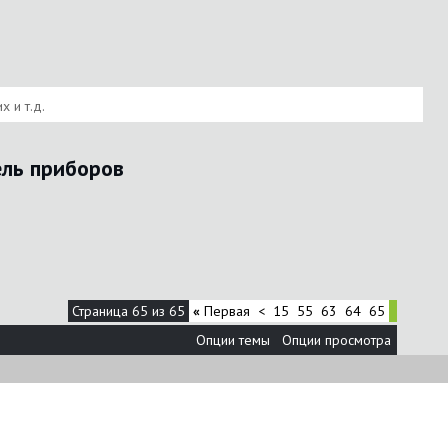
 и т.д.
ель приборов
Страница 65 из 65
«
Первая
<
15
55
63
64
65
Опции темы
Опции просмотра