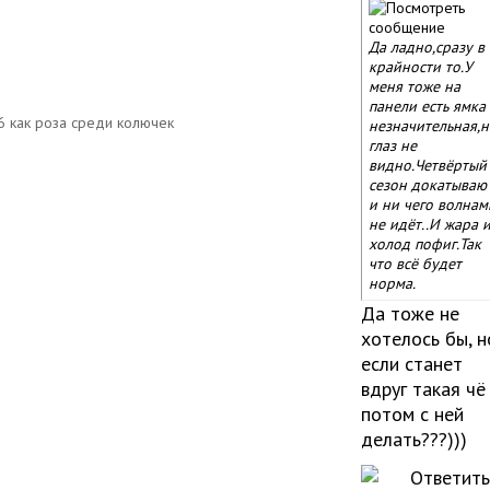
Да ладно,сразу в
крайности то.У
меня тоже на
панели есть ямка
незначительная,н
глаз не
видно.Четвёртый
сезон докатываю
и ни чего волнам
не идёт..И жара 
холод пофиг.Так
что всё будет
норма.
Да тоже не
хотелось бы, н
если станет
вдруг такая чё
потом с ней
делать???)))