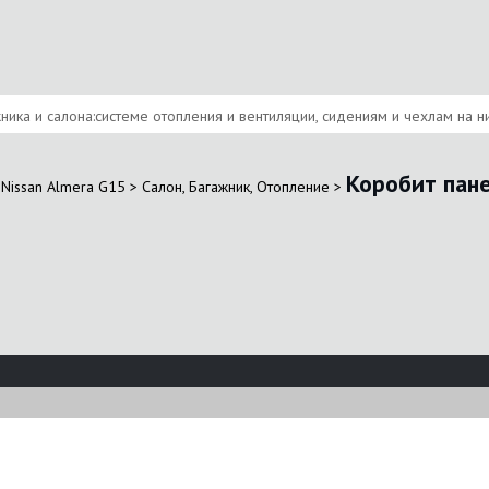
ика и салона:системе отопления и вентиляции, сидениям и чехлам на них
Коробит пан
Nissan Almera G15
>
Салон, Багажник, Отопление
>