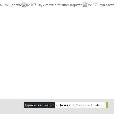
Страница 65 из 65
«
Первая
<
15
55
63
64
65