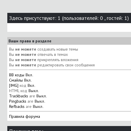
Здесь присутствуют: 1
(пользователей: 0 , гостей: 1)
Ваши права в разделе
Вы
не можете
создавать новые темы
Вы
не можете
отвечать в темах
Вы
не можете
прикреплять вложения
Вы
не можете
редактировать свои сообщения
BB коды
Вкл.
Смайлы
Вкл.
[IMG]
код
Вкл.
HTML код
Выкл.
Trackbacks
are
Выкл.
Pingbacks
are
Выкл.
Refbacks
are
Выкл.
Правила форума