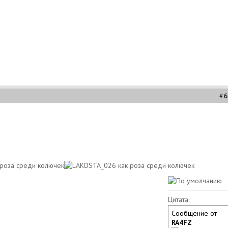
#
6
Цитата:
Сообщение от
RA4FZ