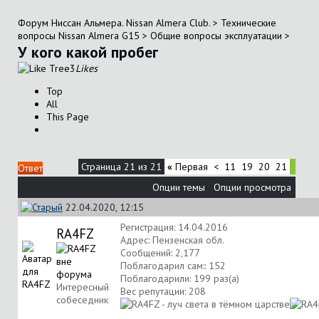
Форум Ниссан Альмера. Nissan Almera Club.
>
Технические
вопросы Nissan Almera G15
>
Общие вопросы эксплуатации
>
У кого какой пробег
3
Likes
Top
All
This Page
Страница 21 из 21
«
Первая
<
11
19
20
21
Ответ
Опции темы
Опции просмотра
22.04.2020, 12:15
Регистрация: 14.04.2016
RA4FZ
Адрес: Пензенская обл.
Сообщений: 2,177
Поблагодарил сам:: 152
Поблагодарили: 199 раз(а)
Интересный
Вес репутации:
208
собеседник