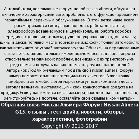
Автолюбители, посещающие форум новой nissan almera, обсуждают
технические характеристики авто, проблемы с его функционированием,
гарантийным и сервисным обслуживанием. В этой ветке чаще всего
рассматриваются следующие вопросы. работа двигателя;
электрооборудование; кузов и шумоизоляция; работа коробки
передач и сцепления; тормоза, рулевое управление, ходовая часть;
шины и диски; топливо, масла, тормозные жидкости; тюнинг автомобиля;
как защитить авто от угона? автоаксессуары. Общаясь на перечисленных
выше ветках, автовладельцы имеют возможность задавать вопросы
относительно технических проблем, возникших с их транспортными
средствами, и получать на них ответы от других пользователей.
Авторынок Людям, желающим продать свой nissan almera, форум
алмер поможет отыскать потенциальных клиентов. А желающие
приобрести автомобиль этой марки смогут познакомиться здесь с
автовладельцами, выставляющими свои транспортные средства на
продажу. Если у вас имеется нисан альмера, заходите на autoalmera.ru,
регистрируйтесь на портале, оставляйте свои отзывы и комментарии.
Обратная связь
Ниссан Альмера Форум: Nissan Almera
G15. отзывы , тест драйв, новости, обзоры,
характеристики, фотографии
Copyright © 2013-2017