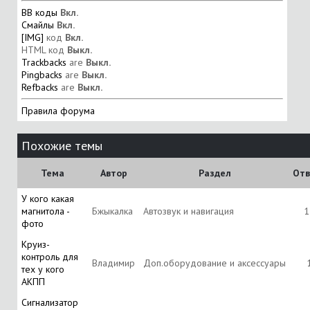
BB коды
Вкл.
Смайлы
Вкл.
[IMG]
код
Вкл.
HTML код
Выкл.
Trackbacks
are
Выкл.
Pingbacks
are
Выкл.
Refbacks
are
Выкл.
Правила форума
Похожие темы
Тема
Автор
Раздел
Отв
У кого какая
магнитола -
Бжыкалка
Автозвук и навигация
1
фото
Круиз-
контроль для
Владимир
Доп.оборудование и аксессуары
тех у кого
АКПП
Сигнализатор