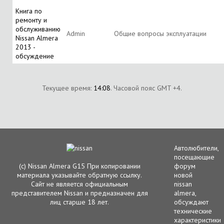
Книга по
ремонту и
обслуживанию
Аdmin
Общие вопросы эксплуатации
Nissan Almera
2013 -
обсуждение
Текущее время:
14:08
. Часовой пояс GMT +4.
Автолюбители,
посещающие
(с) Nissan Almera G15 При копировании
форум
материала указывайте обратную ссылку.
новой
Сайт не является официальным
nissan
представителем Nissan и предназначен для
almera,
лиц старше 18 лет.
обсуждают
технические
характеристики