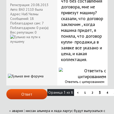
что без составления
Регистрация: 20.08.2013
договора, мне не
Авто: ВАЗ 2110 была
привезут машину?
Адрес: Наб.Челны
сказали, что договор
Сообщений: 18
Поблагодарил сам:: 7
заключим , когда
Поблагодарили: 0 раз(а)
машина придет, я
Вес репутации:
0
поняла, что договор
купли- продажи,а в
заявке все указано и
цена, и какая
коплектация.
Ответить с цитированием
Страница 3 из 8
3
<
1
2
4
Ответ
«
авария
|
ниссан альмера и лада ларгус будут выпускаться с