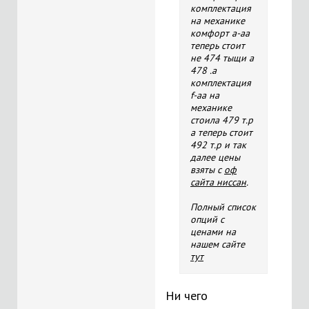
комплектация
на механике
комфорт а-аа
теперь стоит
не 474 тыщи а
478 .а
комплектация
f-аа на
механике
стоила 479 т.р
а теперь стоит
492 т.р и так
далее цены
взяты с
оф
сайта ниссан
.
Полный список
опций с
ценами на
нашем сайте
тут
Ни чего