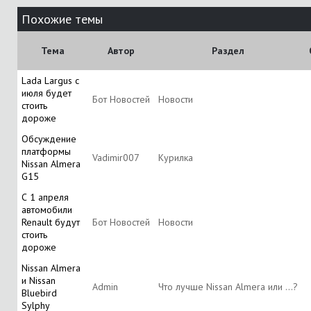
Похожие темы
Тема
Автор
Раздел
Lada Largus с
июля будет
Бот Новостей
Новости
стоить
дороже
Обсуждение
платформы
Vadimir007
Курилка
Nissan Almera
G15
С 1 апреля
автомобили
Renault будут
Бот Новостей
Новости
стоить
дороже
Nissan Almera
и Nissan
Аdmin
Что лучше Nissan Almera или ...?
Bluebird
Sylphy