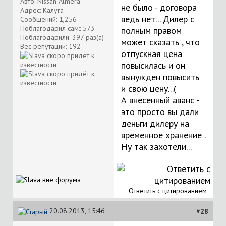
Авто: Nissan Almera
не было - договора
Адрес: Калуга
ведь нет... Дилер с
Сообщений: 1,256
Поблагодарил сам:: 573
полным правом
Поблагодарили: 397 раз(а)
может сказать , что
Вес репутации:
192
отпускная цена
повысилась и он
вынужден повысить
и свою цену...(
А внесенный аванс -
это просто вы дали
деньги дилеру на
временное хранение .
Ну так захотели...
Ответить с цитированием
20.08.2013, 15:46
#
28