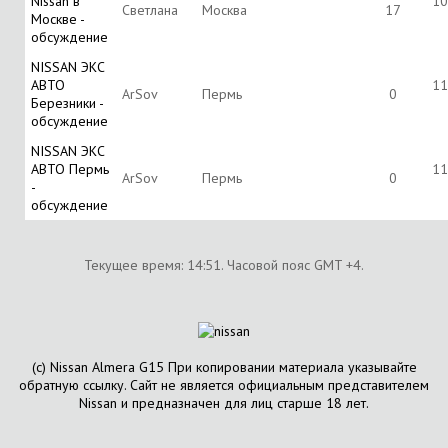
Nissan в
10
Светлана
Москва
17
Москве -
обсуждение
NISSAN ЭКС
АВТО
11
ArSov
Пермь
0
Березники -
обсуждение
NISSAN ЭКС
АВТО Пермь
11
ArSov
Пермь
0
-
обсуждение
Текущее время:
14:51
. Часовой пояс GMT +4.
(с) Nissan Almera G15 При копировании материала указывайте
обратную ссылку. Сайт не является официальным представителем
Nissan и предназначен для лиц старше 18 лет.