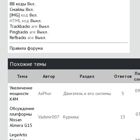
BB коды
Вкл.
Смайлы
Вкл.
[IMG]
код
Вкл.
HTML код
Выкл.
Trackbacks
are
Выкл.
Pingbacks
are
Выкл.
Refbacks
are
Выкл.
Правила форума
Похожие темы
По
Тема
Автор
Раздел
Ответов
со
Увеличение
09
мощности
AxPhor
Двигатель и его системы
5
K4M
Обсуждение
платформы
07
Vadimir007
Курилка
13
Nissan
Almera G15
LegeArtis