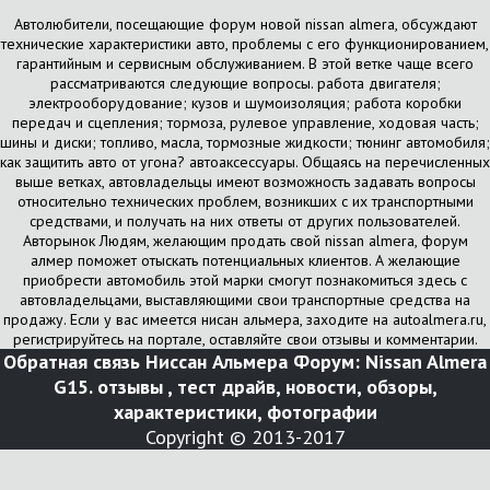
Автолюбители, посещающие форум новой nissan almera, обсуждают
технические характеристики авто, проблемы с его функционированием,
гарантийным и сервисным обслуживанием. В этой ветке чаще всего
рассматриваются следующие вопросы. работа двигателя;
электрооборудование; кузов и шумоизоляция; работа коробки
передач и сцепления; тормоза, рулевое управление, ходовая часть;
шины и диски; топливо, масла, тормозные жидкости; тюнинг автомобиля;
как защитить авто от угона? автоаксессуары. Общаясь на перечисленных
выше ветках, автовладельцы имеют возможность задавать вопросы
относительно технических проблем, возникших с их транспортными
средствами, и получать на них ответы от других пользователей.
Авторынок Людям, желающим продать свой nissan almera, форум
алмер поможет отыскать потенциальных клиентов. А желающие
приобрести автомобиль этой марки смогут познакомиться здесь с
автовладельцами, выставляющими свои транспортные средства на
продажу. Если у вас имеется нисан альмера, заходите на autoalmera.ru,
регистрируйтесь на портале, оставляйте свои отзывы и комментарии.
Обратная связь
Ниссан Альмера Форум: Nissan Almera
G15. отзывы , тест драйв, новости, обзоры,
характеристики, фотографии
Copyright © 2013-2017