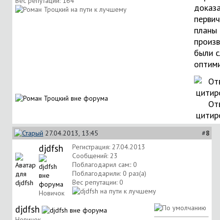
Вес репутации:
164
доказа
перви
планы
произ
были 
оптим
От
цитир
27.04.2013, 13:45
#
8
djdfsh
Регистрация: 27.04.2013
Сообщений: 23
Поблагодарил сам:: 0
Поблагодарили: 0 раз(а)
Вес репутации:
0
Новичок
djdfsh
Новичок