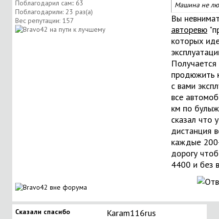
Поблагодарил сам:: 63
Машина не люб
Поблагодарили: 23 раз(а)
Вы невнимат
Вес репутации:
157
авторевю
"п
которых иде
эксплуатации
Получается
продюжить к
с вами эксп
все автомоб
км по булыж
сказал что 
дистанция в
каждые 200
дорогу чтоб
4400 и без 
Сказали спасибо
Karam116rus