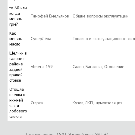
то 60 или
когда
Тимофей Емельянов
Общие вопросы эксплуатации
менять
грм?
Как
менять
СуперЛёха
Топливо и эксплуатационные жид
масло
Щелчки в
салоне в
районе
Almera_159
Салон, Багажник, Отопление
задней
правой
стойки
Отошла
пленка в
нижней
Старка
Кузов, ЛКП, шумоизоляция
части
лобового
слекла
Текущее время:
15:03
. Часовой пояс GMT +4.