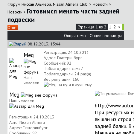
Форум Ниссан Альмера. Nissan Almera Club.
>
Новости
>
Готовимся менять части задней
Новости
>
подвески
Страница 1 из 2
1
2
>
Ответ
Опции темы
Опции просмотра
08.12.2013, 15:44
Регистрация: 24.10.2013
Meg
Адрес: Екатеринбург
Сообщений: 92
Поблагодарил сам:: 7
Поблагодарили: 24 раз(а)
Наш
Вес репутации:
160
человек
Meg
Го
Наш человек
http://www.autor
При ресурсных и
Регистрация: 24.10.2013
вышли из строя 
Авто: Nissan Almera
задней балки. В
Адрес: Екатеринбург
Машина не любит
Сообщений: 92