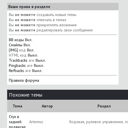
Ваши права в разделе
Вы
не можете
создавать новые темы
Вы
не можете
отвечать в темах
Вы
не можете
прикреплять вложения
Вы
не можете
редактировать свои сообщения
BB коды
Вкл.
Смайлы
Вкл.
[IMG]
код
Вкл.
HTML код
Выкл.
Trackbacks
are
Выкл.
Pingbacks
are
Выкл.
Refbacks
are
Выкл.
Правила форума
Похожие темы
Тема
Автор
Раздел
Стук в
задней
Artemus
Ходовая, рулевое управление, т
подвеске