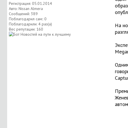
Регистрация: 05.01.2014
образ
Авто: Nissan Almera
опубл
Сообщений: 389
Поблагодарил сам:: 0
Поблагодарили: 4 раз(а)
На но
Вес репутации:
160
разгл
Экспе
Megan
Одним
говор
Captur
Премь
Женев
автом