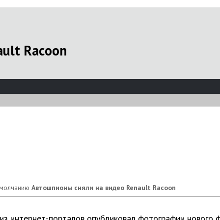
ult Racoon
Автошпионы сняли на видео Renault Racoon
из интернет-порталов опубликовал фотографии нового ф