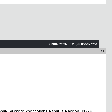
Опции темы
Опции просмотра
#
1
ранцузского кроссовера Renault Racoon. Таким