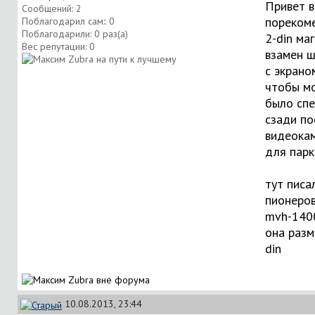
Привет в
Сообщений: 2
пореком
Поблагодарил сам:: 0
Поблагодарили: 0 раз(а)
2-din ма
Вес репутации:
0
взамен ш
с экраном
чтобы м
было спе
сзади по
видеока
для парк
тут писа
пионеро
mvh-1400
она разм
din
10.08.2013, 23:44