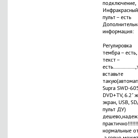
подключение,
Инфракрасный
пульт – есть
Дополнительн
информация:
Регулировка
тембра – есть
текст –
есть................
вставьте
такую(
автомаг
Supra SWD-605,
DVD+TV, 6.2" 
экран, USB, S
пульт ДУ
)
дешево,надеж
практично!!!!!!
нормальные о
,а говно може