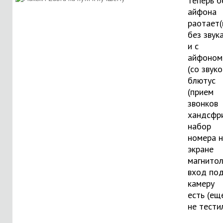
теперь б
айфона
раотает(
без звука
и с
айфоном
(со звуко
блютус
(прием
звонков
хандсфри
набор
номера 
экране
магнитол
вход по
камеру
есть (ещ
не тести