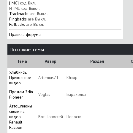
[IMG]
код
Вкл.
HTML код
Выкл.
Trackbacks
are
Выкл.
Pingbacks
are
Выкл.
Refbacks
are
Выкл.
Правила форума
Похожие темы
Тема
Автор
Раздел
О
Улыбнись.
Прикольное
Artemius71
Юмор
видео
Продам 2din
Veglas
Барахолка
Pioneer
Автошпионы
сняли на
видео
Бот Новостей
Новости
Renault
Racoon