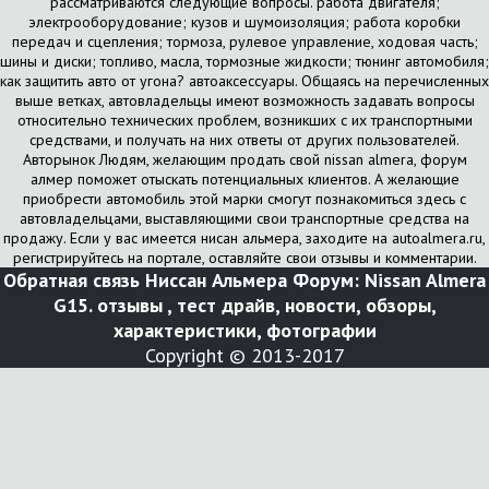
рассматриваются следующие вопросы. работа двигателя;
электрооборудование; кузов и шумоизоляция; работа коробки
передач и сцепления; тормоза, рулевое управление, ходовая часть;
шины и диски; топливо, масла, тормозные жидкости; тюнинг автомобиля;
как защитить авто от угона? автоаксессуары. Общаясь на перечисленных
выше ветках, автовладельцы имеют возможность задавать вопросы
относительно технических проблем, возникших с их транспортными
средствами, и получать на них ответы от других пользователей.
Авторынок Людям, желающим продать свой nissan almera, форум
алмер поможет отыскать потенциальных клиентов. А желающие
приобрести автомобиль этой марки смогут познакомиться здесь с
автовладельцами, выставляющими свои транспортные средства на
продажу. Если у вас имеется нисан альмера, заходите на autoalmera.ru,
регистрируйтесь на портале, оставляйте свои отзывы и комментарии.
Обратная связь
Ниссан Альмера Форум: Nissan Almera
G15. отзывы , тест драйв, новости, обзоры,
характеристики, фотографии
Copyright © 2013-2017