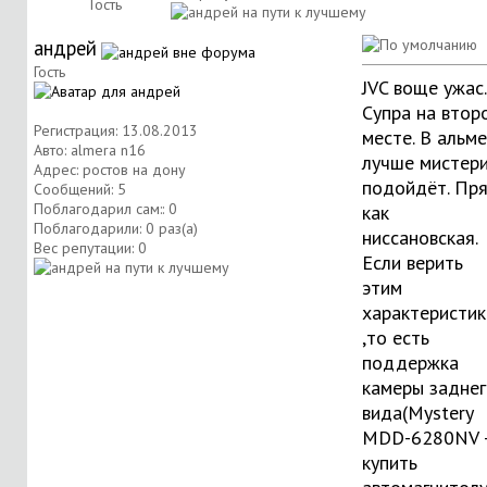
Гость
андрей
Гость
JVC воще ужас.
Супра на втор
Регистрация: 13.08.2013
месте. В альм
Авто: almera n16
лучше мистер
Адрес: ростов на дону
подойдёт. Пр
Сообщений: 5
Поблагодарил сам:: 0
как
Поблагодарили: 0 раз(а)
ниссановская.
Вес репутации:
0
Если верить
этим
характеристи
,то есть
поддержка
камеры задне
вида(
Mystery
MDD-6280NV 
купить