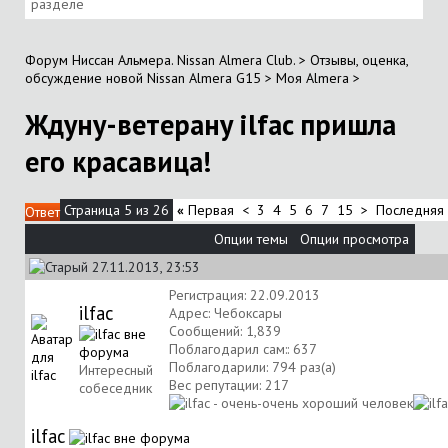
разделе
Форум Ниссан Альмера. Nissan Almera Club.
>
Отзывы, оценка,
обсуждение новой Nissan Almera G15
>
Моя Almera
>
Ждуну-ветерану ilfac пришла
его красавица!
Страница 5 из 26
«
Первая
<
3
4
5
6
7
15
>
Последняя
Ответ
Опции темы
Опции просмотра
27.11.2013, 23:53
Регистрация: 22.09.2013
ilfac
Адрес: Чебоксары
Сообщений: 1,839
Поблагодарил сам:: 637
Поблагодарили: 794 раз(а)
Интересный
Вес репутации:
217
собеседник
ilfac