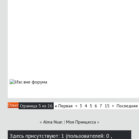
Ответ
Страница 5 из 26
«
Первая
<
3
4
5
6
7
15
>
Последняя
«
Alma Nuar.
|
Моя Принцесса
»
Здесь присутствуют: 1
(пользователей: 0 ,