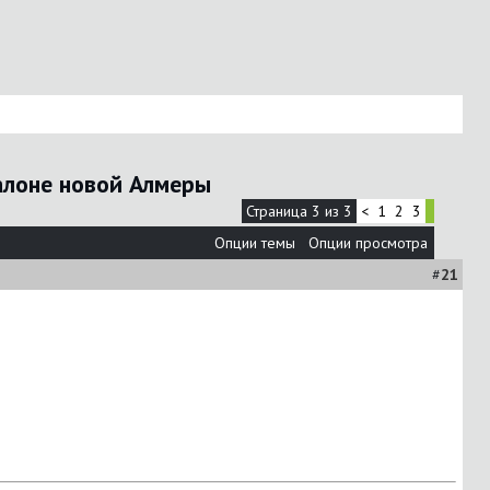
салоне новой Алмеры
Страница 3 из 3
<
1
2
3
Опции темы
Опции просмотра
#
21