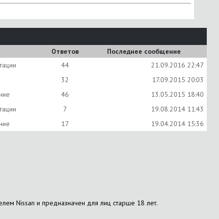
Ответов
Последнее сообщение
тации
44
21.09.2016
22:47
32
17.09.2015
20:03
ение
46
13.05.2015
18:40
тации
7
19.08.2014
11:43
ение
17
19.04.2014
15:36
елем Nissan и предназначен для лиц старше 18 лет.