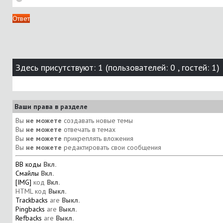
Ответ
Здесь присутствуют: 1
(пользователей: 0 , гостей: 1)
Ваши права в разделе
Вы
не можете
создавать новые темы
Вы
не можете
отвечать в темах
Вы
не можете
прикреплять вложения
Вы
не можете
редактировать свои сообщения
BB коды
Вкл.
Смайлы
Вкл.
[IMG]
код
Вкл.
HTML код
Выкл.
Trackbacks
are
Выкл.
Pingbacks
are
Выкл.
Refbacks
are
Выкл.