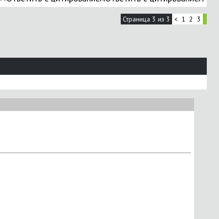
Страница 3 из 3
<
1
2
3