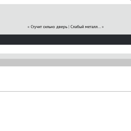
«
Стучит сильно дверь
|
Слабый металл...
»