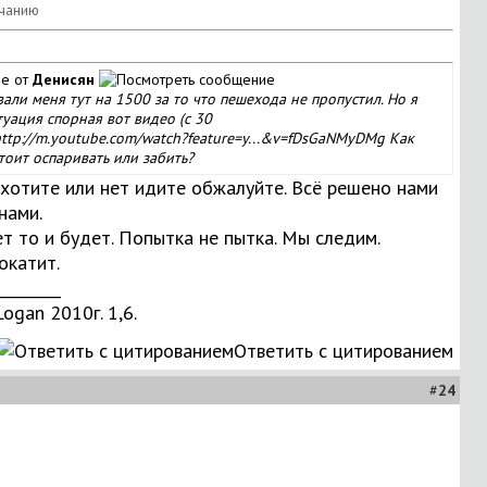
е от
Денисян
ли меня тут на 1500 за то что пешехода не пропустил. Но я
уация спорная вот видео (с 30
ttp://m.youtube.com/watch?feature=y...&v=fDsGaNMyDMg
Как
тоит оспаривать или забить?
хотите или нет идите обжалуйте. Всё решено нами
нами.
т то и будет. Попытка не пытка. Мы следим.
окатит.
________
Logan 2010г. 1,6.
Ответить с цитированием
#
24