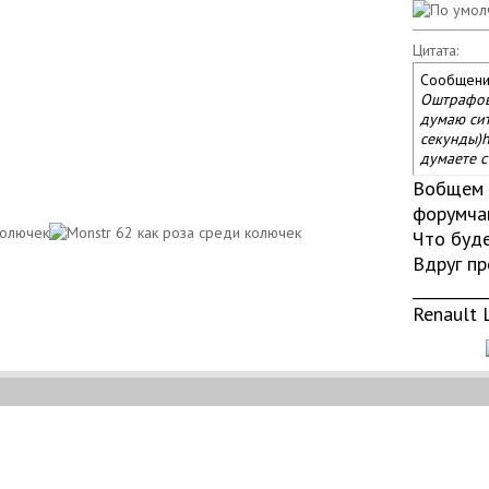
Цитата:
Сообщени
Оштрафова
думаю сит
секунды)
h
думаете с
Вобщем 
форумча
Что буде
Вдруг пр
__________
Renault 