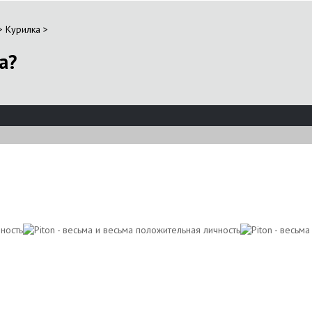
>
Курилка
>
а?