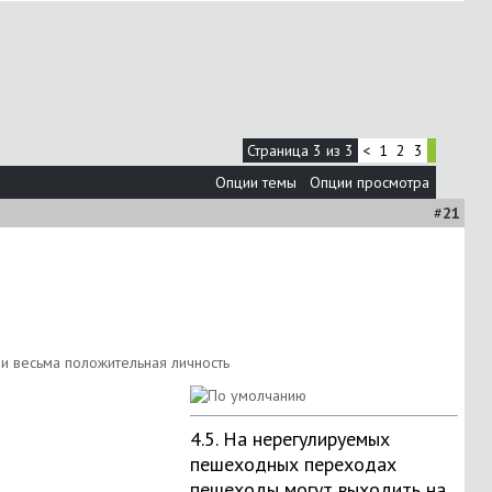
Страница 3 из 3
<
1
2
3
Опции темы
Опции просмотра
#
21
4.5. На нерегулируемых
пешеходных переходах
пешеходы могут выходить на