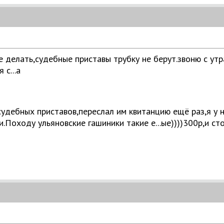
не делать,судебные приставы трубку не берут.звоню с ут
 с...а
дебных приставов,переслал им квитанцию ещё раз,я у ни
и.Походу ульяновские гашиники такие е...ые))))300р,и ст