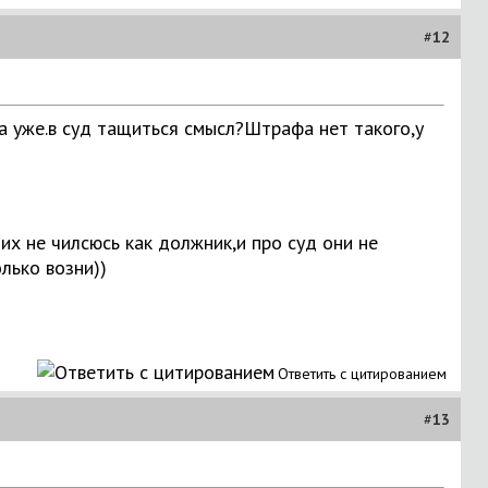
#
12
ра уже.в суд тащиться смысл?Штрафа нет такого,у
х не чилсюсь как должник,и про суд они не
олько возни))
Ответить с цитированием
#
13