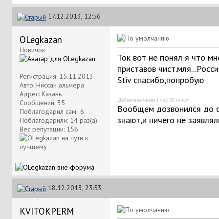
17.12.2013, 12:56
OLegkazan
Новичок
Ток вот не понял я что м
приставов чист.мля...Россия
Регистрация: 15.11.2013
Stiv спасибо,попробую
Авто: Ниссан альмера
Адрес: Казань
Добавлено через 1 час 35 минут
Сообщений: 35
Вообщем дозвонился до су
Поблагодарил сам:: 6
знают,и ничего не заявлял
Поблагодарили: 14 раз(а)
Вес репутации:
156
18.12.2013, 23:53
KVITOKPERM