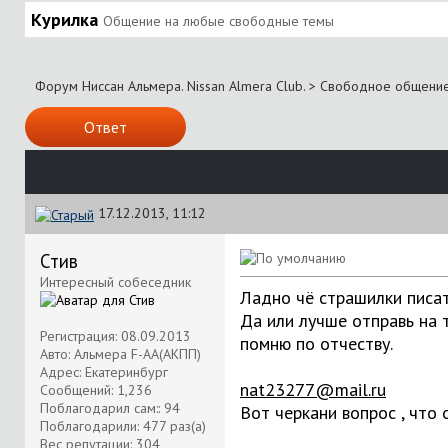
Курилка
Общение на любые свободные темы
Форум Ниссан Альмера. Nissan Almera Club.
>
Свободное общени
Ответ
17.12.2013, 11:12
Стив
Интересный собеседник
Ладно чё страшилки писат
Да или лучше отправь на 
Регистрация: 08.09.2013
помню по отчеству.
Авто: Альмера F-AA(АКПП)
Адрес: Екатеринбург
nat23277@mail.ru
Сообщений: 1,236
Поблагодарил сам:: 94
Вот черкани вопрос , что 
Поблагодарили: 477 раз(а)
Вес репутации:
304