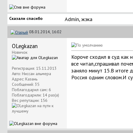
Сказали спасибо
Аdmin
,
жэка
08.01.2014, 16:02
OLegkazan
Новичок
Короче сходил в суд как 
все читал,спрашивал поче
Регистрация: 15.11.2013
заняло минут 15.В итоге 
Авто: Ниссан альмера
Россия одним словом.И су
Адрес: Казань
Сообщений: 35
Поблагодарил сам:: 6
Поблагодарили: 14 раз(а)
Вес репутации:
156