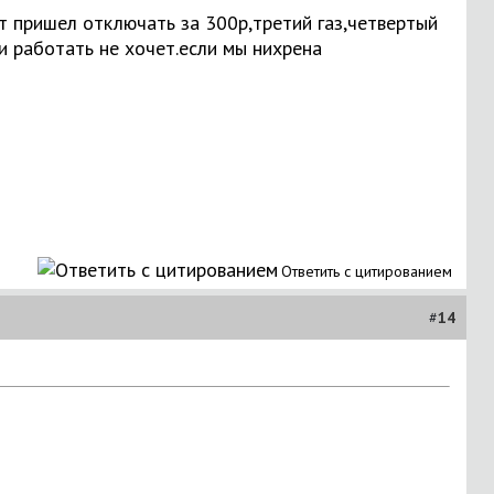
ет пришел отключать за 300р,третий газ,четвертый
ми работать не хочет.если мы нихрена
Ответить с цитированием
#
14