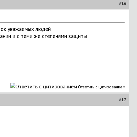
#
16
иток уважаемых людей
вании и с теми же степенями защиты
Ответить с цитированием
#
17