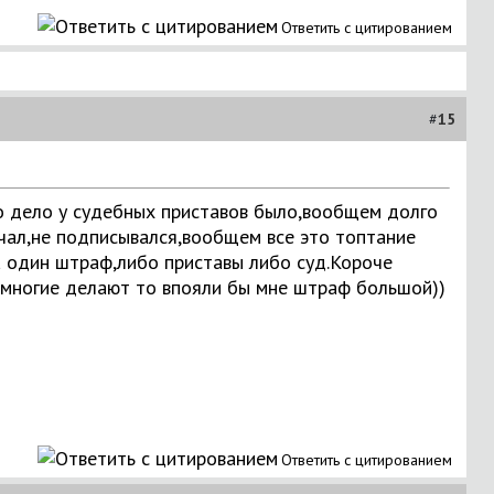
Ответить с цитированием
#
15
то дело у судебных приставов было,вообщем долго
учал,не подписывался,вообщем все это топтание
на один штраф,либо приставы либо суд.Короче
то многие делают то впояли бы мне штраф большой))
Ответить с цитированием