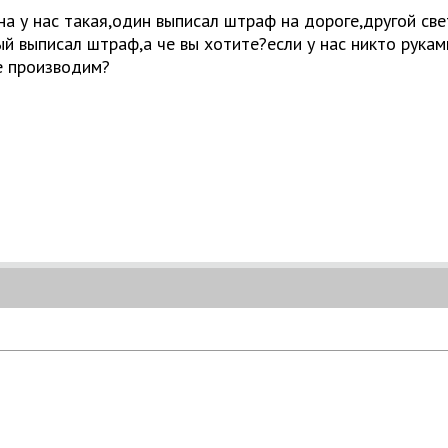
ана у нас такая,один выписал штраф на дороге,другой св
ый выписал штраф,а че вы хотите?если у нас никто рука
е производим?