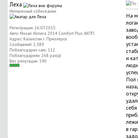
Леха
Интересный собеседник
На м
лога
Регистрация: 26.07.2015
заво
Авто: Nissan Almera 2014 Comfort Plus АКПП
вооб
Адрес: Казахстан г. Приозерск
уста
Сообщений: 2,589
Поблагодарил сам:: 112
стаб
Поблагодарили: 268 раз(а)
и ка
Вес репутации:
190
люд
успе
Пол 
наза
откр
удал
себя
приб
лежи
в гар
задо