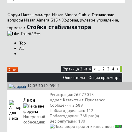
Форум Ниссан Альмера. Nissan Almera Club.
>
Технические
вопросы Nissan Almera G15
>
Ходовая, рулевое управление,
Стойка стабилизатора
тормоза
>
6
Likes
Top
All
Страница 2 из 4
<
1
2
3
4
>
Ответ
Опции темы
Опции просмотра
12.05.2019, 09:14
Регистрация: 26.07.2015
Леха
Адрес: Казахстан г. Приозерск
Сообщений: 2,589
Поблагодарил сам:: 112
Поблагодарили: 268 раз(а)
Интересный
Вес репутации:
190
собеседник