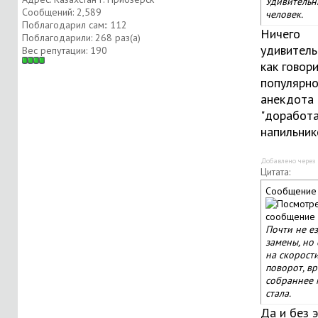
Удивительн
Сообщений: 2,589
человек.
Поблагодарил сам:: 112
Ничего
Поблагодарили: 268 раз(а)
удивитель
Вес репутации:
190
как говори
популярно
анекдота
"доработ
напильнико
Добавлено через
Цитата:
Сообщение
Почти не ез
замены, но
на скорост
поворот, вр
собраннее
стала.
Да и без 