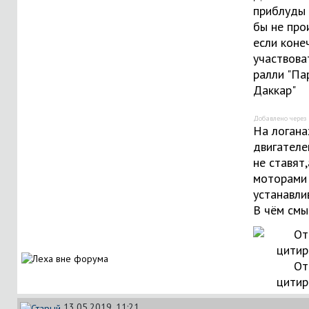
приблуды 
бы не про
если коне
участвова
ралли "Па
Даккар"
Добавлено через
На логана
двигателе
не ставят,
моторами 
устанавли
В чём смы
От
цитир
13.05.2019, 11:21