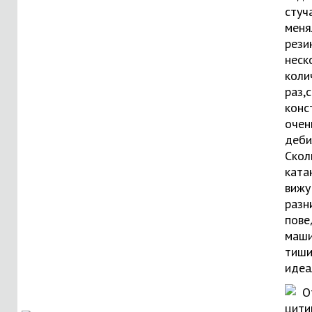
стуч
меня
рези
неск
коли
раз,
конс
очен
деби
Скол
ката
вижу
разн
пове
маши
тиши
идеа