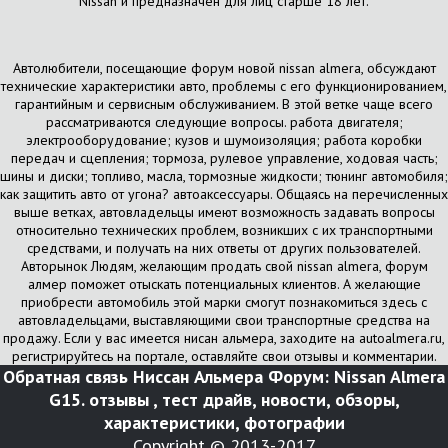
Nissan и предназначен для лиц старше 18 лет.
Автолюбители, посещающие форум новой nissan almera, обсуждают
технические характеристики авто, проблемы с его функционированием,
гарантийным и сервисным обслуживанием. В этой ветке чаще всего
рассматриваются следующие вопросы. работа двигателя;
электрооборудование; кузов и шумоизоляция; работа коробки
передач и сцепления; тормоза, рулевое управление, ходовая часть;
шины и диски; топливо, масла, тормозные жидкости; тюнинг автомобиля;
как защитить авто от угона? автоаксессуары. Общаясь на перечисленных
выше ветках, автовладельцы имеют возможность задавать вопросы
относительно технических проблем, возникших с их транспортными
средствами, и получать на них ответы от других пользователей.
Авторынок Людям, желающим продать свой nissan almera, форум
алмер поможет отыскать потенциальных клиентов. А желающие
приобрести автомобиль этой марки смогут познакомиться здесь с
автовладельцами, выставляющими свои транспортные средства на
продажу. Если у вас имеется нисан альмера, заходите на autoalmera.ru,
регистрируйтесь на портале, оставляйте свои отзывы и комментарии.
Обратная связь
Ниссан Альмера Форум: Nissan Almera
G15. отзывы , тест драйв, новости, обзоры,
характеристики, фотографии
Copyright © 2013-2017