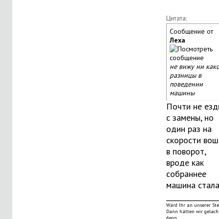
Цитата:
Сообщение от
Леха
не вижу ни как
разницы в
поведении
машины
Почти не езд
с замены, но
один раз на
скорости вош
в поворот,
вроде как
собраннее
машина стала
_______________
Wärd Ihr an unserer Stel
Dann hätten wir gelach
denn