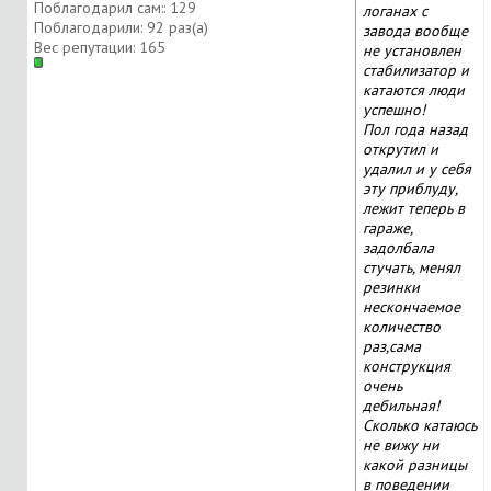
Поблагодарил сам:: 129
логанах с
Поблагодарили: 92 раз(а)
завода вообще
Вес репутации:
165
не установлен
стабилизатор и
катаются люди
успешно!
Пол года назад
открутил и
удалил и у себя
эту приблуду,
лежит теперь в
гараже,
задолбала
стучать, менял
резинки
нескончаемое
количество
раз,сама
конструкция
очень
дебильная!
Сколько катаюсь
не вижу ни
какой разницы
в поведении