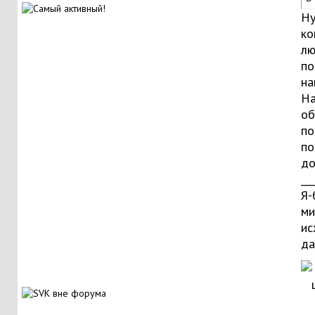
Ну
ко
лю
по
на
На
об
по
по
до
__
Я-
ми
ис
даё