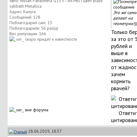
Авто: Nissan Panalmera G15 F--AA МКП цвет Black
sabbath Metallica
Адрес: Калуга
Это же само
Сообщений: 128
делают на
Поблагодарил сам:: 15
геометрии!))
Поблагодарили: 56 раз(а)
Только бе
Вес репутации:
166
за это от 
рублей и
выше в
зависимос
от жаднос
зачем
кормить
рвачей?
Ответи
цитирован
28.06.2019, 18:37