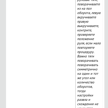
поворачиваете
из на пол
оборота, левую
вкручиваете
правую
выкручиваете,
контрите,
проверяете
положение
руля, если мало
повторяете
процедуру.
Важно тяги
поворачивать
поворачивать
симметрично
на один и тот
же угол или
количество
оборотов,
тогда
настройки
развла и
схождения не