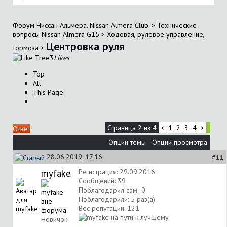
Форум Ниссан Альмера. Nissan Almera Club.
>
Технические
вопросы Nissan Almera G15
>
Ходовая, рулевое управление,
Центровка руля
тормоза
>
3
Likes
Top
All
This Page
Страница 2 из 4
<
1
2
3
4
>
Ответ
Опции темы
Опции просмотра
28.06.2019, 17:16
#
11
myfake
Регистрация: 29.09.2016
Сообщений: 39
Поблагодарил сам:: 0
Поблагодарили: 5 раз(а)
Вес репутации:
121
Новичок