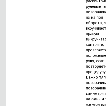
расконтри
рулевые тя
поворачив
из на пол
оборота, 
вкручивае
правую
выкручивае
контрите,
проверяет
положени
руля, если
повторяет
процедуру.
Важно тяг
поворачив
поворачив
симметрич
на один и 
же угол ил