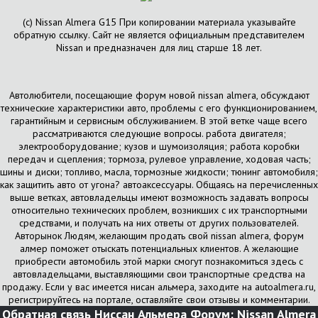
(с) Nissan Almera G15 При копировании материала указывайте
обратную ссылку. Сайт не является официальным представителем
Nissan и предназначен для лиц старше 18 лет.
Автолюбители, посещающие форум новой nissan almera, обсуждают
технические характеристики авто, проблемы с его функционированием,
гарантийным и сервисным обслуживанием. В этой ветке чаще всего
рассматриваются следующие вопросы. работа двигателя;
электрооборудование; кузов и шумоизоляция; работа коробки
передач и сцепления; тормоза, рулевое управление, ходовая часть;
шины и диски; топливо, масла, тормозные жидкости; тюнинг автомобиля;
как защитить авто от угона? автоаксессуары. Общаясь на перечисленных
выше ветках, автовладельцы имеют возможность задавать вопросы
относительно технических проблем, возникших с их транспортными
средствами, и получать на них ответы от других пользователей.
Авторынок Людям, желающим продать свой nissan almera, форум
алмер поможет отыскать потенциальных клиентов. А желающие
приобрести автомобиль этой марки смогут познакомиться здесь с
автовладельцами, выставляющими свои транспортные средства на
продажу. Если у вас имеется нисан альмера, заходите на autoalmera.ru,
регистрируйтесь на портале, оставляйте свои отзывы и комментарии.
Обратная связь
Ниссан Альмера Форум: Nissan Almera