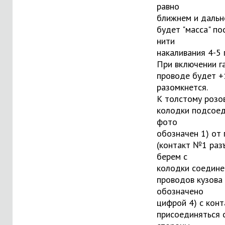
равно
ближнем и дальн
будет "масса" п
нити
накаливания 4-5 
При включении г
проводе будет +
разомкнется.
К толстому розо
колодки подсоед
фото
обозначен 1) от 
(контакт №1 разъ
берем с
колодки соедине
проводов кузова
обозначено
цифрой 4) с конт
присоединяться 