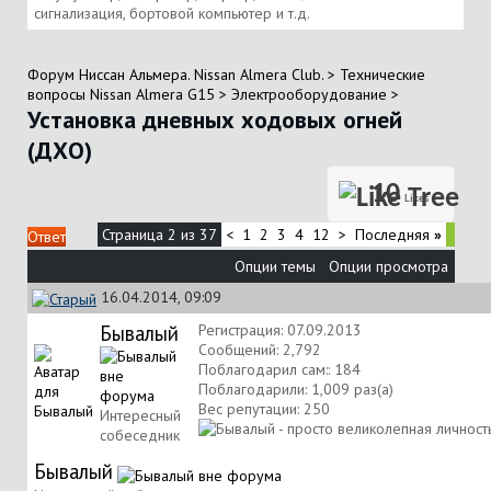
сигнализация, бортовой компьютер и т.д.
Форум Ниссан Альмера. Nissan Almera Club.
>
Технические
вопросы Nissan Almera G15
>
Электрооборудование
>
Установка дневных ходовых огней
(ДХО)
10
Likes
Страница 2 из 37
<
1
2
3
4
12
>
Последняя
»
Ответ
Опции темы
Опции просмотра
16.04.2014, 09:09
Бывалый
Регистрация: 07.09.2013
Сообщений: 2,792
Поблагодарил сам:: 184
Поблагодарили: 1,009 раз(а)
Вес репутации:
250
Интересный
собеседник
Бывалый