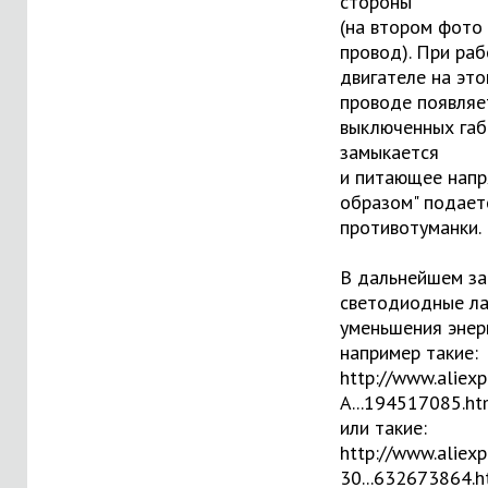
стороны
(на втором фото
провод). При ра
двигателе на эт
проводе появляет
выключенных габ
замыкается
и питающее нап
образом" подает
противотуманки.
В дальнейшем за
светодиодные л
уменьшения энер
например такие:
http://www.aliex
A...194517085.ht
или такие:
http://www.aliex
30...632673864.h