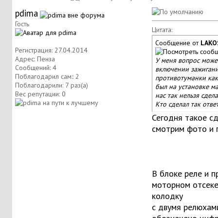
pdima
Гость
Цитата:
Сообщение от
LAKO
Регистрация: 27.04.2014
Адрес: Пенза
У меня вопрос может
Сообщений: 4
включении зажигани
Поблагодарил сам:: 2
противотуманки как
Поблагодарили: 7 раз(а)
был на установке ма
Вес репутации:
0
нас так нельзя сдела
Кто сделал так отве
Сегодня такое сд
смотрим фото и 
В блоке реле и 
моторном отсеке
колодку
с двумя релюхам