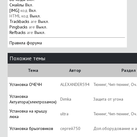
Смайлы
Вкл.
[IMG]
код
Вкл.
HTML код
Выкл.
Trackbacks
are
Выкл.
Pingbacks
are
Выкл.
Refbacks
are
Выкл.
Правила форума
Похожие темы
Тема
Автор
Раздел
Установка ОЧЕЧН
ALEXANDER594
Тюнинг, Чип-тюнинг, О
Установка
Dimka
Защита от угона
Актуатора(электрозамок)
Установка на крышу
ultra
Тюнинг, Чип-тюнинг, О
люка
Установка брызговиков
сергей750
Доп.оборудование и а