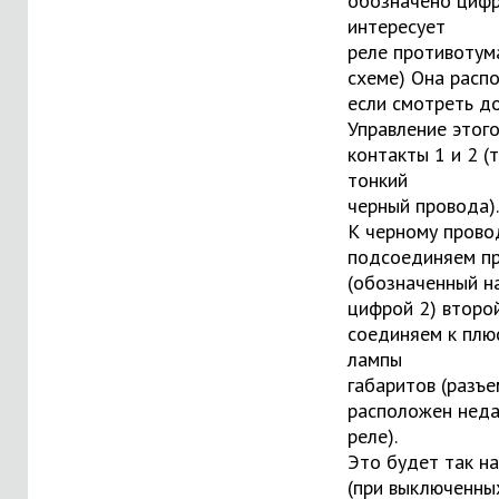
обозначено цифр
интересует
реле противотум
схеме) Она расп
если смотреть до
Управление этого
контакты 1 и 2 (
тонкий
черный провода).
К черному прово
подсоединяем п
(обозначенный н
цифрой 2) второ
соединяем к плю
лампы
габаритов (разъ
расположен неда
реле).
Это будет так на
(при выключенных