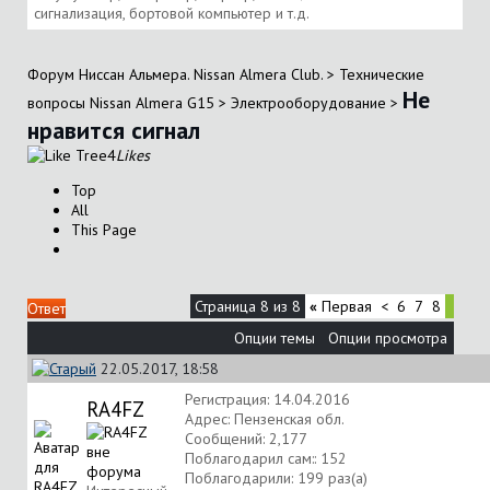
сигнализация, бортовой компьютер и т.д.
Форум Ниссан Альмера. Nissan Almera Club.
>
Технические
Не
вопросы Nissan Almera G15
>
Электрооборудование
>
нравится сигнал
4
Likes
Top
All
This Page
Страница 8 из 8
«
Первая
<
6
7
8
Ответ
Опции темы
Опции просмотра
22.05.2017, 18:58
Регистрация: 14.04.2016
RA4FZ
Адрес: Пензенская обл.
Сообщений: 2,177
Поблагодарил сам:: 152
Поблагодарили: 199 раз(а)