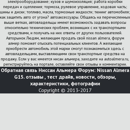
электрооборудование; кузов и шумоизоляция; работа коробки
передач и сцепления; тормоза, рулевое управление, ходовая часть;
шины и диски; топливо, масла, тормозные жидкости; тюнинг автомобиля;
как защитить авто от угона? автоаксессуары. Общаясь на перечисленных
выше ветках, автовладельцы имеют возможность задавать вопросы
относительно технических проблем, возникших с их транспортными
средствами, и получать на них ответы от других пользователей.
Авторынок Людям, желающим продать свой nissan almera, форум
алмер поможет отыскать потенциальных клиентов. А желающие
приобрести автомобиль этой марки смогут познакомиться здесь с
автовладельцами, выставляющими свои транспортные средства на
продажу. Если у вас имеется нисан альмера, заходите на autoalmera.ru,
регистрируйтесь на портале, оставляйте свои отзывы и комментарии.
Обратная связь
Ниссан Альмера Форум: Nissan Almera
G15. отзывы , тест драйв, новости, обзоры,
характеристики, фотографии
Copyright © 2013-2017