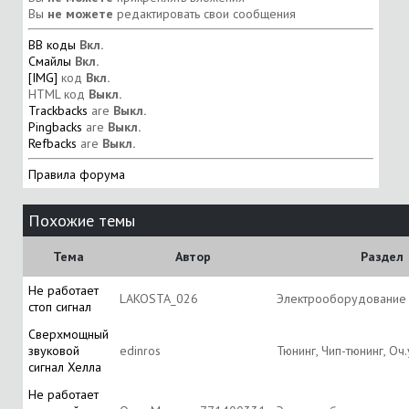
Вы
не можете
редактировать свои сообщения
BB коды
Вкл.
Смайлы
Вкл.
[IMG]
код
Вкл.
HTML код
Выкл.
Trackbacks
are
Выкл.
Pingbacks
are
Выкл.
Refbacks
are
Выкл.
Правила форума
Похожие темы
Тема
Автор
Раздел
Не работает
LAKOSTA_026
Электрооборудование
стоп сигнал
Сверхмощный
звуковой
edinros
Тюнинг, Чип-тюнинг, Оч
сигнал Хелла
Не работает