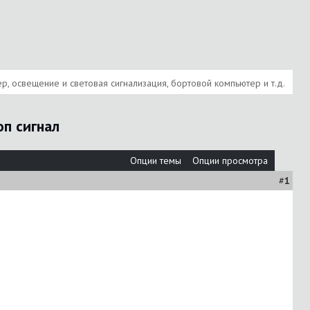
, освещение и световая сигнализация, бортовой компьютер и т.д.
оп сигнал
Опции темы
Опции просмотра
#
1