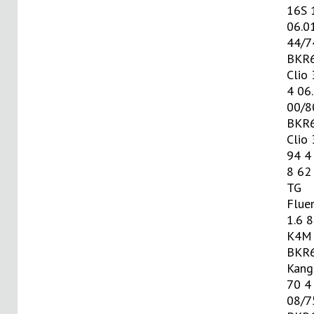
16S 
06.0
44/7
BKR
Clio 
4 06
00/8
BKR
Clio 
94 4
8 62
TG
Flue
1.6 8
K4M 
BKR
Kang
70 4
08/7