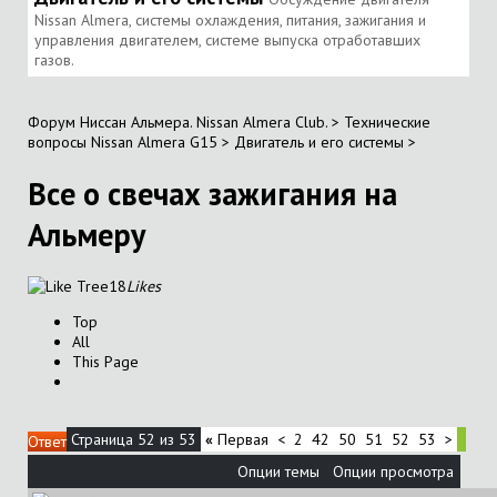
Nissan Almera, системы охлаждения, питания, зажигания и
управления двигателем, системе выпуска отработавших
газов.
Форум Ниссан Альмера. Nissan Almera Club.
>
Технические
вопросы Nissan Almera G15
>
Двигатель и его системы
>
Все о свечах зажигания на
Альмеру
18
Likes
Top
All
This Page
Страница 52 из 53
«
Первая
<
2
42
50
51
52
53
>
Ответ
Опции темы
Опции просмотра