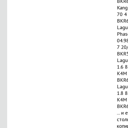
BKR
Kang
70 4
BKR
Lagu
Phas
04.9
7 20
BKR
Lagu
1.6 8
K4M 
BKR
Lagu
1.8 8
K4M 
BKR
... 
стол
копи