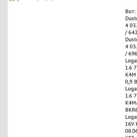
Вот:
Duste
4 03
/ 64
Duste
4 03
/ 69
Loga
1.6 7
K4M 
0,9 
Loga
1.6 7
K4MA
BKR
Loga
16V 
08.0