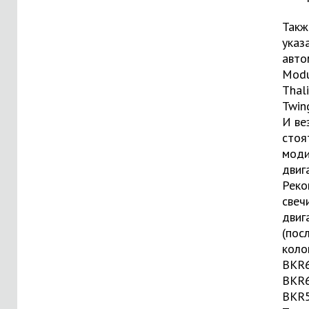
Такж
указ
авто
Modus
Thali
Twin
И ве
стоя
моди
двиг
Реко
свеч
двиг
(пос
коло
BKR6
BKR6
BKR5