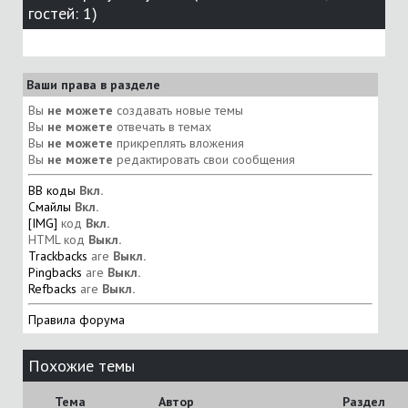
гостей: 1)
Ваши права в разделе
Вы
не можете
создавать новые темы
Вы
не можете
отвечать в темах
Вы
не можете
прикреплять вложения
Вы
не можете
редактировать свои сообщения
BB коды
Вкл.
Смайлы
Вкл.
[IMG]
код
Вкл.
HTML код
Выкл.
Trackbacks
are
Выкл.
Pingbacks
are
Выкл.
Refbacks
are
Выкл.
Правила форума
Похожие темы
Тема
Автор
Раздел