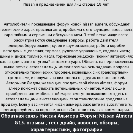
Nissan и предназначен для лиц старше 18 лет.
Автолюбители, посещающие форум новой nissan almera, обсуждают
технические характеристики авто, проблемы с его функционированием,
гарантийным и сервисным обслуживанием. В этой ветке чаще всего
рассматриваются следующие вопросы. работа двигателя;
электрооборудование; кузов и шумоизоляция; работа коробки
передач и сцепления; тормоза, рулевое управление, ходовая часть;
шины и диски; топливо, масла, тормозные жидкости; тюнинг автомобиля;
как защитить авто от угона? автоаксессуары. Общаясь на перечисленных
выше ветках, автовладельцы имеют возможность задавать вопросы
относительно технических проблем, возникших с их транспортными
средствами, и получать на них ответы от других пользователей.
Авторынок Людям, желающим продать свой nissan almera, форум
алмер поможет отыскать потенциальных клиентов. А желающие
приобрести автомобиль этой марки смогут познакомиться здесь с
автовладельцами, выставляющими свои транспортные средства на
продажу. Если у вас имеется нисан альмера, заходите на autoalmera.ru,
регистрируйтесь на портале, оставляйте свои отзывы и комментарии.
Обратная связь
Ниссан Альмера Форум: Nissan Almera
G15. отзывы , тест драйв, новости, обзоры,
характеристики, фотографии