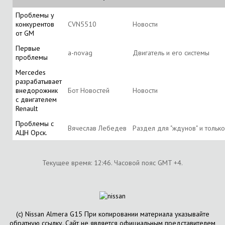
Проблемы у
конкурентов
CVN5510
Новости
от GM
Первые
a-novag
Двигатель и его системы
проблемы
Mercedes
разрабатывает
внедорожник
Бот Новостей
Новости
с двигателем
Renault
Проблемы с
Вячеслав Лебедев
Раздел для "ждунов" и тольк
АЦН Орск.
Текущее время:
12:46
. Часовой пояс GMT +4.
(с) Nissan Almera G15 При копировании материала указывайте
обратную ссылку. Сайт не является официальным представителем