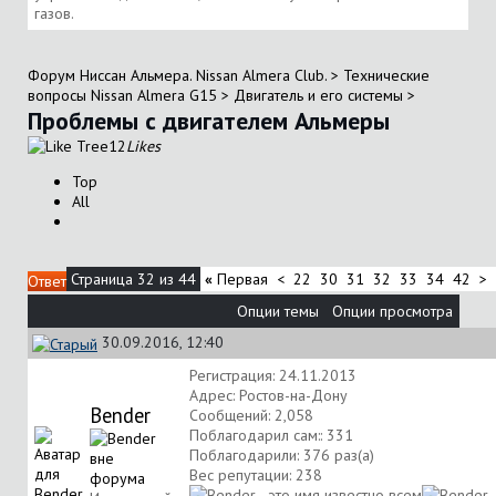
газов.
Форум Ниссан Альмера. Nissan Almera Club.
>
Технические
вопросы Nissan Almera G15
>
Двигатель и его системы
>
Проблемы с двигателем Альмеры
12
Likes
Top
All
Страница 32 из 44
«
Первая
<
22
30
31
32
33
34
42
>
Ответ
Опции темы
Опции просмотра
30.09.2016, 12:40
Регистрация: 24.11.2013
Адрес: Ростов-на-Дону
Bender
Сообщений: 2,058
Поблагодарил сам:: 331
Поблагодарили: 376 раз(а)
Вес репутации:
238