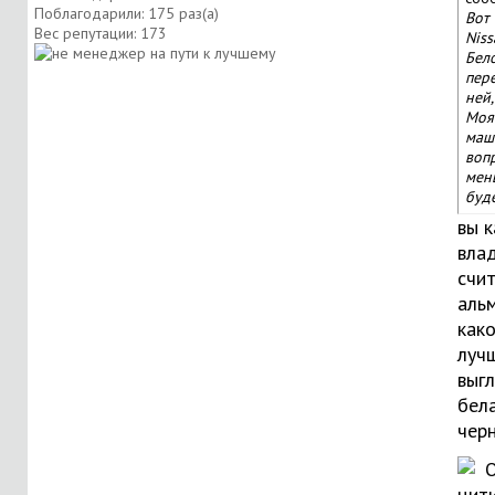
Поблагодарили: 175 раз(а)
Вот
Вес репутации:
173
Niss
Бел
пер
ней,
Моя
маш
воп
мен
будет
вы к
вла
счи
аль
как
луч
выг
бел
чер