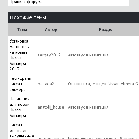
Правила форума
Похожие темы
Тема
Автор
Раздел
Установка
магнитолы
на новый
serqey2012
Автозвук и навигация
Ниссан
Альмера
2013
Тест-драйв
ниссан
ballada2
Отзывы владельцев Nissan Almera G
альмера
Навигация
для новой
anatolij_house
Автозвук и навигация
Ниссан
Альмера
ниссан
отзывает
выпущенные
не менеджер
Гарантийное и сервисное обслужива