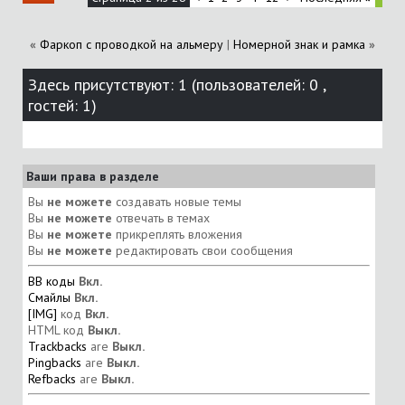
«
Фаркоп с проводкой на альмеру
|
Номерной знак и рамка
»
Здесь присутствуют: 1
(пользователей: 0 ,
гостей: 1)
Ваши права в разделе
Вы
не можете
создавать новые темы
Вы
не можете
отвечать в темах
Вы
не можете
прикреплять вложения
Вы
не можете
редактировать свои сообщения
BB коды
Вкл.
Смайлы
Вкл.
[IMG]
код
Вкл.
HTML код
Выкл.
Trackbacks
are
Выкл.
Pingbacks
are
Выкл.
Refbacks
are
Выкл.