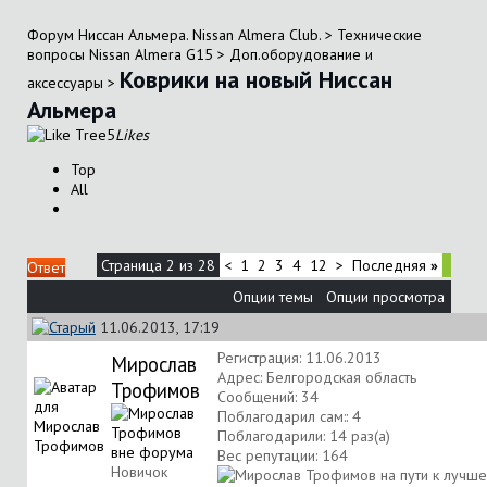
Форум Ниссан Альмера. Nissan Almera Club.
>
Технические
вопросы Nissan Almera G15
>
Доп.оборудование и
Коврики на новый Ниссан
аксессуары
>
Альмера
5
Likes
Top
All
Страница 2 из 28
<
1
2
3
4
12
>
Последняя
»
Ответ
Опции темы
Опции просмотра
11.06.2013, 17:19
Регистрация: 11.06.2013
Мирослав
Адрес: Белгородская область
Трофимов
Сообщений: 34
Поблагодарил сам:: 4
Поблагодарили: 14 раз(а)
Вес репутации:
164
Новичок