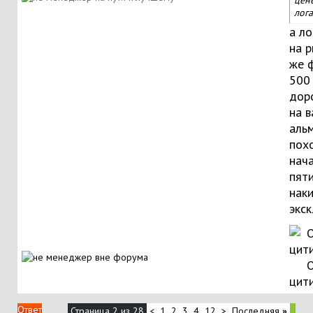
цен
лога
а ло
на р
же 
500
дор
на в
аль
пох
нач
пят
наки
экск
О
цит
Ответ
Страница 2 из 28
<
1
2
3
4
12
>
Последняя
»