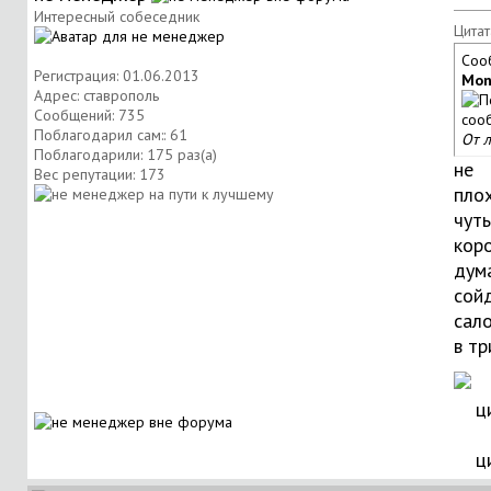
Интересный собеседник
Цитат
Соо
Регистрация: 01.06.2013
Mon
Адрес: ставрополь
Сообщений: 735
Поблагодарил сам:: 61
От л
Поблагодарили: 175 раз(а)
не
Вес репутации:
173
плох
чуть
коро
дум
сойд
сал
в тр
ц