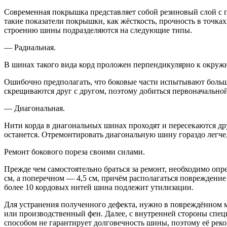
Современная покрышка представляет собой резиновый слой с 
такие показатели покрышки, как жёсткость, прочность в точк
строению шины подразделяются на следующие типы.
— Радиальная.
В шинах такого вида корд проложен перпендикулярно к окружн
Ошибочно предполагать, что боковые части испытывают большу
скрещиваются друг с другом, поэтому добиться первоначальн
— Диагональная.
Нити корда в диагональных шинах проходят и пересекаются друг
останется. Отремонтировать диагональную шину гораздо легче
Ремонт бокового пореза своими силами.
Прежде чем самостоятельно браться за ремонт, необходимо опр
см, а поперечном — 4,5 см, причём располагаться повреждение
более 10 кордовых нитей шина подлежит утилизации.
Для устранения полученного дефекта, нужно в повреждённом м
или производственный фен. Далее, с внутренней стороны спец
способом не гарантирует долговечность шины, поэтому её реко