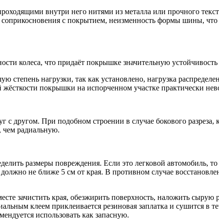
проходящими внутри него нитями из металла или прочного текс
ах соприкосновения с покрытием, неизменность формы шины, что
ости колеса, что придаёт покрышке значительную устойчивость
ю степень нагрузки, так как установлено, нагрузка распределе
ой жёсткости покрышки на испорченном участке практически не
 с другом. При подобном строении в случае бокового разреза, к
, чем радиальную.
еделить размеры повреждения. Если это легковой автомобиль, то
 должно не ближе 5 см от края. В противном случае восстановл
есте зачистить края, обезжирить поверхность, наложить сырую 
иальным клеем приклеивается резиновая заплатка и сушится в т
мендуется использовать как запасную.