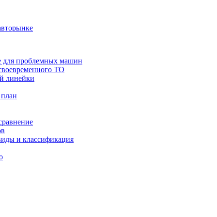
авторынке
же для проблемных машин
 своевременного ТО
ой линейки
 план
 сравнение
ов
виды и классификация
о