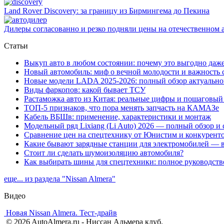
Land Rover Dіscovery: за границу из Бирмингема до Пекина
Дилеры согласованно и резко подняли цены на отечественном 
Статьи
Выкуп авто в любом состоянии: почему это выгодно да
Новый автомобиль: миф о вечной молодости и важность
Новые модели LADA 2025-2026: полный обзор актуальн
Виды фаркопов: какой бывает ТСУ
Растаможка авто из Китая: реальные цифры и пошаговый
ТОП-5 признаков, что пора менять запчасть на КАМАЗе
Кабель ВБШв: применение, характеристики и монтаж
Модельный ряд Lixiang (Li Auto) 2026 — полный обзор и
Сравнение цен на спецтехнику от Юнистим и конкурент
Какие бывают зарядные станции для электромобилей — 
Стоит ли сделать шумоизоляцию автомобиля?
Как выбирать шины для спецтехники: полное руководств
еще... из раздела "Nissan Almera"
Видео
Новая Nissan Almera. Тест-драйв
© 2026 AutoAlmera.ru - Ниссан Альмера клуб.