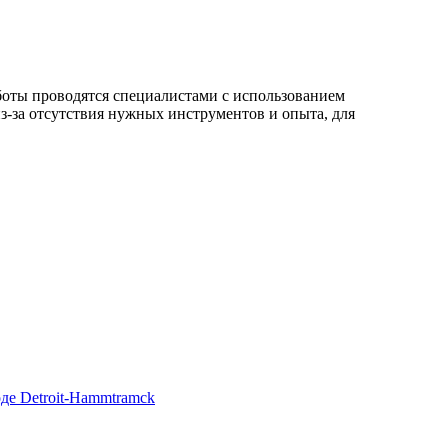
боты проводятся специалистами с использованием
з-за отсутствия нужных инструментов и опыта, для
де Detroit-Hammtramck