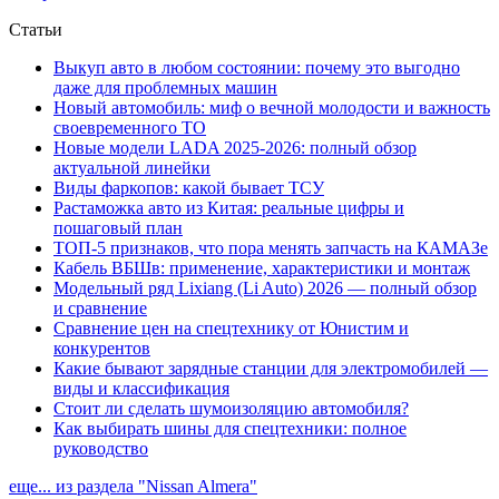
Статьи
Выкуп авто в любом состоянии: почему это выгодно
даже для проблемных машин
Новый автомобиль: миф о вечной молодости и важность
своевременного ТО
Новые модели LADA 2025-2026: полный обзор
актуальной линейки
Виды фаркопов: какой бывает ТСУ
Растаможка авто из Китая: реальные цифры и
пошаговый план
ТОП-5 признаков, что пора менять запчасть на КАМАЗе
Кабель ВБШв: применение, характеристики и монтаж
Модельный ряд Lixiang (Li Auto) 2026 — полный обзор
и сравнение
Сравнение цен на спецтехнику от Юнистим и
конкурентов
Какие бывают зарядные станции для электромобилей —
виды и классификация
Стоит ли сделать шумоизоляцию автомобиля?
Как выбирать шины для спецтехники: полное
руководство
еще... из раздела "Nissan Almera"