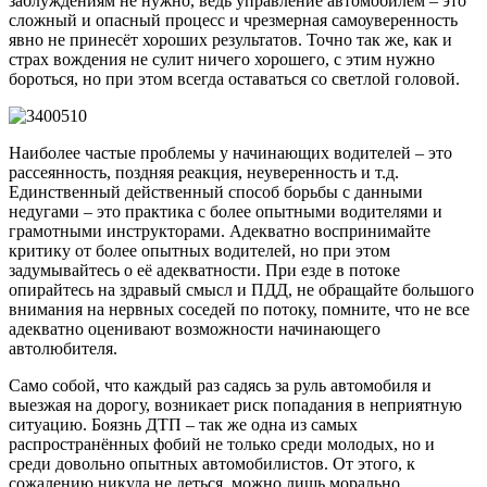
заблуждениям не нужно, ведь управление автомобилем – это
сложный и опасный процесс и чрезмерная самоуверенность
явно не принесёт хороших результатов. Точно так же, как и
страх вождения не сулит ничего хорошего, с этим нужно
бороться, но при этом всегда оставаться со светлой головой.
Наиболее частые проблемы у начинающих водителей – это
рассеянность, поздняя реакция, неуверенность и т.д.
Единственный действенный способ борьбы с данными
недугами – это практика с более опытными водителями и
грамотными инструкторами. Адекватно воспринимайте
критику от более опытных водителей, но при этом
задумывайтесь о её адекватности. При езде в потоке
опирайтесь на здравый смысл и ПДД, не обращайте большого
внимания на нервных соседей по потоку, помните, что не все
адекватно оценивают возможности начинающего
автолюбителя.
Само собой, что каждый раз садясь за руль автомобиля и
выезжая на дорогу, возникает риск попадания в неприятную
ситуацию. Боязнь ДТП – так же одна из самых
распространённых фобий не только среди молодых, но и
среди довольно опытных автомобилистов. От этого, к
сожалению никуда не деться, можно лишь морально