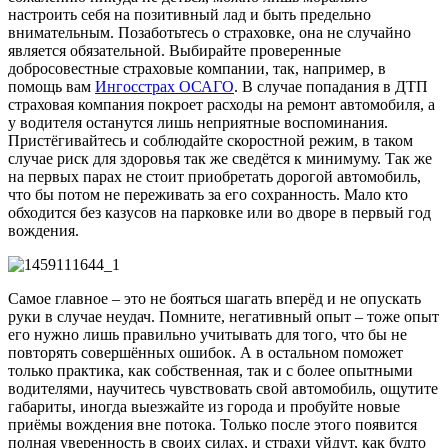
настроить себя на позитивный лад и быть предельно
внимательным. Позаботьтесь о страховке, она не случайно
является обязательной. Выбирайте проверенные
добросовестные страховые компании, так, например, в
помощь вам
Ингосстрах ОСАГО
. В случае попадания в ДТП
страховая компания покроет расходы на ремонт автомобиля, а
у водителя останутся лишь неприятные воспоминания.
Пристёгивайтесь и соблюдайте скоростной режим, в таком
случае риск для здоровья так же сведётся к минимуму. Так же
на первых парах не стоит приобретать дорогой автомобиль,
что бы потом не переживать за его сохранность. Мало кто
обходится без казусов на парковке или во дворе в первый год
вождения.
Самое главное – это не бояться шагать вперёд и не опускать
руки в случае неудач. Помните, негативный опыт – тоже опыт
его нужно лишь правильно учитывать для того, что бы не
повторять совершённых ошибок. А в остальном поможет
только практика, как собственная, так и с более опытными
водителями, научитесь чувствовать свой автомобиль, ощутите
габариты, иногда выезжайте из города и пробуйте новые
приёмы вождения вне потока. Только после этого появится
полная уверенность в своих силах, и страхи уйдут, как будто