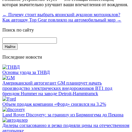
которая значительно улучшит ваши впечатления от вождения.
←
Почему стоит выбрать японский аукцион мотоциклов?
Как автошоу Top Gear повлияло на автомобильный мир
→
Поиск по сайту
Последние новости
Основы ухода за ТНВД
Американский автогигант GM планирует начать
производство электрических внедорожников BT1 под
брендом Hummer на заводе Detroit-Hammtramck
Объем продаж компании «Форд» снизился на 3.2%
Land Rover Dіscovery: за границу из Бирмингема до Пекина
Дилеры согласованно и резко подняли цены на отечественном
авторынке