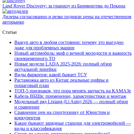
Land Rover Dіscovery: за границу из Бирмингема до Пекина
Дилеры согласованно и резко подняли цены на отечественном
авторынке
Статьи
Выкуп авто в любом состоянии: почему это выгодно
даже для проблемных машин
Новый автомобиль: миф о вечной молодости и важность
своевременного ТО
Новые модели LADA 2025-2026: полный обзор
актуальной линейки
Виды фаркопов: какой бывает ТСУ
Растаможка авто из Китая: реальные цифры и
пошаговый план
ТОП-5 признаков, что пора менять запчасть на КАМАЗе
Кабель ВБШв: применение, характеристики и монтаж
Модельный ряд Lixiang (Li Auto) 2026 — полный обзор
и сравнение
Сравнение цен на спецтехнику от Юнистим и
конкурентов
Какие бывают зарядные станции для электромобилей —
виды и классификация
Стоит ли сделать шумоизоляцию автомобиля?